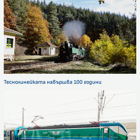
Теснолинейката навършва 100 години