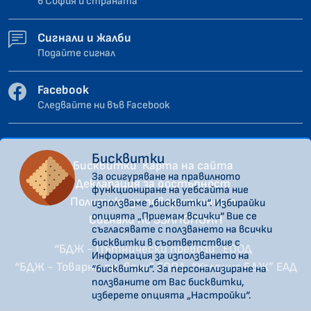
в София и страната
Сигнали и жалби
Подайте сигнал
Facebook
Следвайте ни във Facebook
Бисквитки
Бисквитки
Карта на сайта
За осигуряване на правилното
Декларация за достъпност
функциониране на уебсайта ние
Политика за поверителност
използваме „бисквитки“. Избирайки
опцията „Приемам всички“ Вие се
Сигнали по ЗЗЛПСПОИН
съгласявате с ползването на всички
бисквитки в съответствие с
“БДЖ - Пътнически превози” ЕООД
Информация за използването на
“БДЖ - Товарни превози” ЕООД
“Холдинг БДЖ” ЕАД
“бисквитки”. За персонализиране на
ползваните от Вас бисквитки,
изберете опцията „Настройки“.