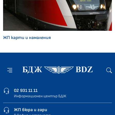
ЖП карти и намаления
02 931 11 11
Информационен център БДЖ
ЖП бюра и гари