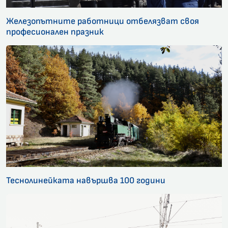
Железопътните работници отбелязват своя
професионален празник
Теснолинейката навършва 100 години