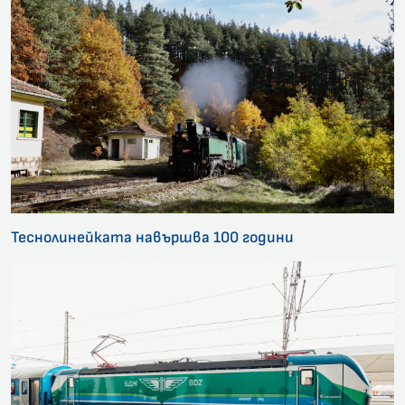
Теснолинейката навършва 100 години