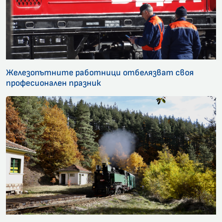
Железопътните работници отбелязват своя
професионален празник