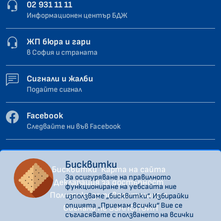
02 931 11 11
Информационен център БДЖ
ЖП бюра и гари
в София и страната
Сигнали и жалби
Подайте сигнал
Facebook
Следвайте ни във Facebook
Бисквитки
Бисквитки
Карта на сайта
За осигуряване на правилното
Декларация за достъпност
функциониране на уебсайта ние
Политика за поверителност
използваме „бисквитки“. Избирайки
опцията „Приемам всички“ Вие се
Сигнали по ЗЗЛПСПОИН
съгласявате с ползването на всички