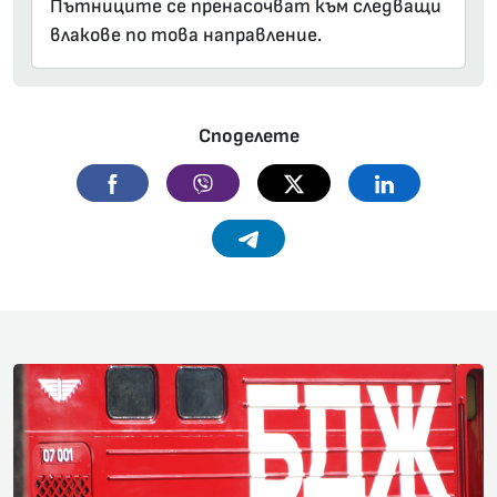
Пътниците се пренасочват към следващи
влакове по това направление.
Споделете
Facebook
Viber
Twitter
Linkedin
Telegram