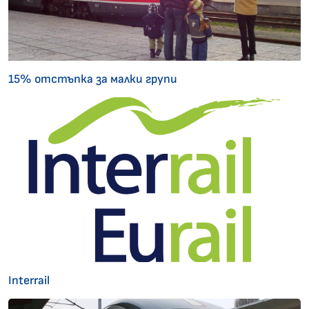
15% отстъпка за малки групи
Interrail