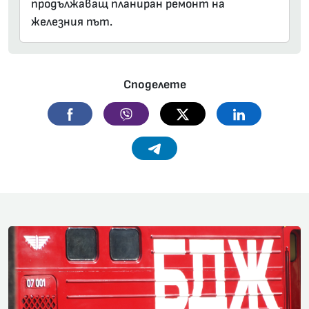
продължаващ планиран ремонт на
железния път.
Споделете
Facebook
Viber
Twitter
Linkedin
Telegram