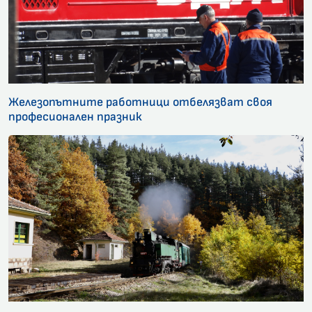
Железопътните работници отбелязват своя
професионален празник