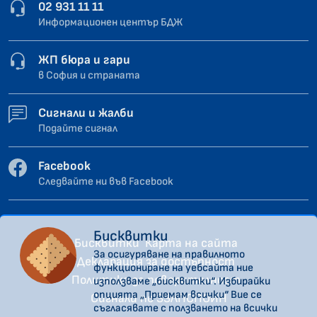
02 931 11 11
Информационен център БДЖ
ЖП бюра и гари
в София и страната
Сигнали и жалби
Подайте сигнал
Facebook
Следвайте ни във Facebook
Бисквитки
Бисквитки
Карта на сайта
За осигуряване на правилното
Декларация за достъпност
функциониране на уебсайта ние
Политика за поверителност
използваме „бисквитки“. Избирайки
опцията „Приемам всички“ Вие се
Сигнали по ЗЗЛПСПОИН
съгласявате с ползването на всички