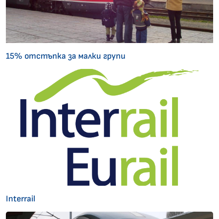
15% отстъпка за малки групи
Interrail