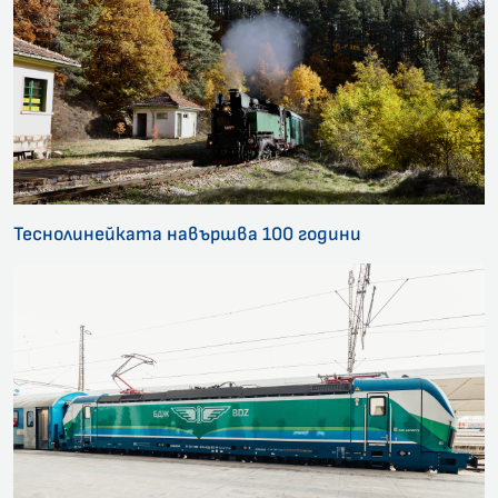
Теснолинейката навършва 100 години