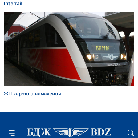
Interrail
ЖП карти и намаления