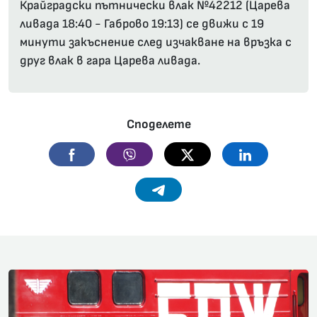
Крайградски пътнически влак №42212 (Царева
ливада 18:40 - Габрово 19:13) се движи с 19
минути закъснение след изчакване на връзка с
друг влак в гара Царева ливада.
Споделете
Facebook
Viber
Twitter
Linkedin
Telegram