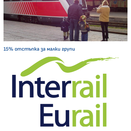
15% отстъпка за малки групи