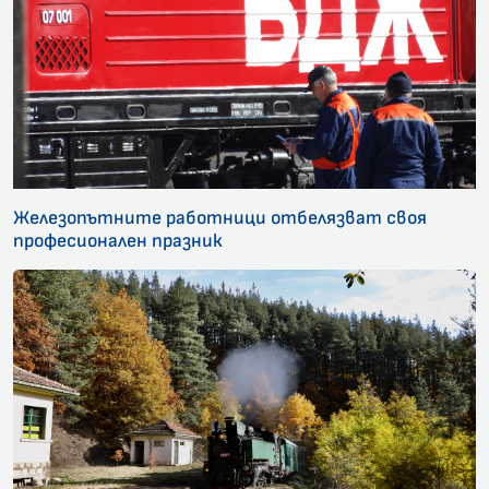
Железопътните работници отбелязват своя
професионален празник