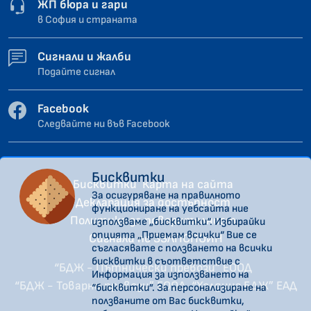
ЖП бюра и гари
в София и страната
Сигнали и жалби
Подайте сигнал
Facebook
Следвайте ни във Facebook
Бисквитки
Бисквитки
Карта на сайта
За осигуряване на правилното
Декларация за достъпност
функциониране на уебсайта ние
Политика за поверителност
използваме „бисквитки“. Избирайки
опцията „Приемам всички“ Вие се
Сигнали по ЗЗЛПСПОИН
съгласявате с ползването на всички
бисквитки в съответствие с
“БДЖ - Пътнически превози” ЕООД
Информация за използването на
“БДЖ - Товарни превози” ЕООД
“Холдинг БДЖ” ЕАД
“бисквитки”. За персонализиране на
ползваните от Вас бисквитки,