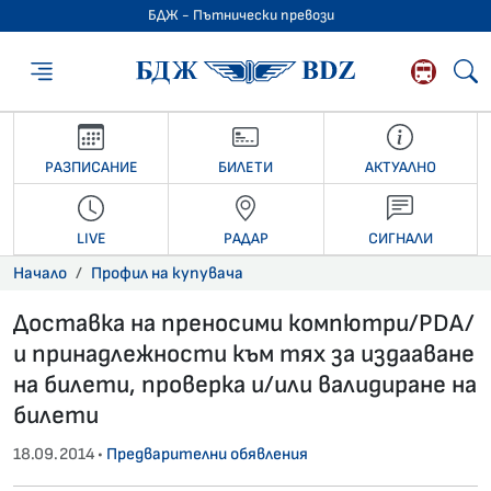
БДЖ - Пътнически превози
БДЖ - Пътниче
РАЗПИСАНИЕ
БИЛЕТИ
АКТУАЛНО
LIVE
РАДАР
СИГНАЛИ
Начало
Профил на купувача
Доставка на преносими компютри/PDA/
и принадлежности към тях за издааване
на билети, проверка и/или валидиране на
билети
18.09.2014 •
Предварителни обявления