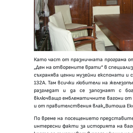
Като част от празничната програма от 
„Ден на отворените врати“ в специализ
съхранява ценни музейни експонати и се
132А. Там всички любители на железо
разгледат и да се запознаят с бо
включващо емблематичните вагони от цар
и от правителствения влак„Витоша Екс
По време на посещението представит
интересни факти за историята на ваго