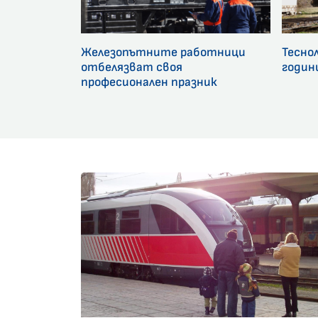
Железопътните работници
Тесно
отбелязват своя
годин
професионален празник