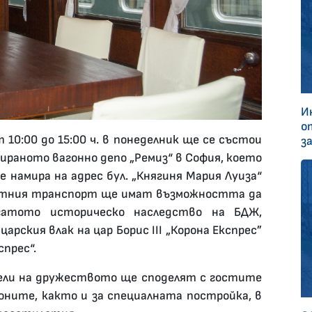
И
о
10:00 до 15:00 ч. в понеделник ще се състои
з
ираното вагонно депо „Ремиз“ в София, което
 намира на адрес бул. „Княгиня Мария Луиза“
пътния транспорт ще имат възможността да
гатото историческо наследство на БДЖ,
ския влак на цар Борис III „Корона Eкспрес”
прес“.
ели на дружеството ще споделят с гостите
ните, както и за специалната постройка, в