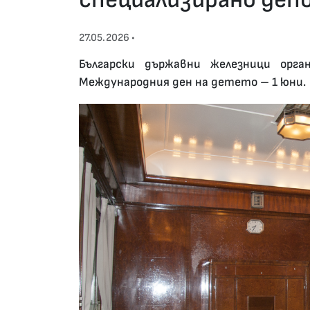
27.05.2026 •
Български държавни железници орг
Международния ден на детето – 1 юни.