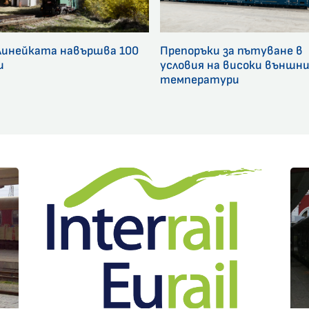
линейката навършва 100
Препоръки за пътуване в
и
условия на високи външн
температури