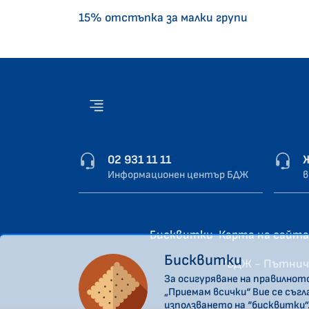
15% отстъпка за малки групи
02 931 11 11
Информационен център БДЖ
в
Бисквитки
Карта на сайта
Бисквитки
“БДЖ - Пътнич
За осигуряване на правилнот
„Приемам всички“ Вие се съг
използването на “бисквитки”