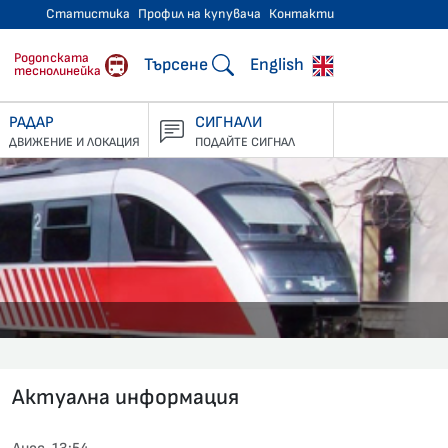
Статистика
Профил на купувача
Контакти
тнически превози
Родопската
Търсене
English
теснолинейка
РАДАР
СИГНАЛИ
ДВИЖЕНИЕ И ЛОКАЦИЯ
ПОДАЙТЕ СИГНАЛ
Актуална информация