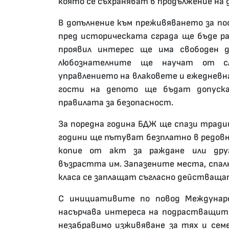
която се съхраняват в продължение на
В допълнение към преживяването за п
пред историческата сграда ще бъде ра
проявил интерес ще има свободен 
любознателните ще научат от сл
управлението на влаковете и ежеднев
гости на депото ще бъдат допуска
правилата за безопасност.
За поредна година БДЖ ще спази традиц
години ще пътуват безплатно в редов
копие от акт за раждане или дру
възрастта им. Запазените места, спал
класа се заплащат съгласно действаща
С инициативите по повод Междунар
насърчава интереса на подрастващите
незабравимо изживяване за тях и сем