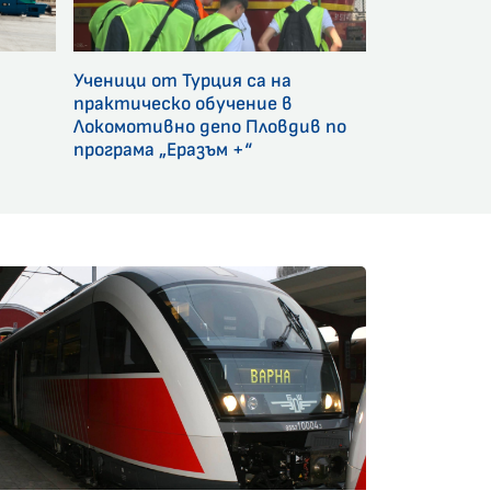
Ученици от Турция са на
и
практическо обучение в
Локомотивно депо Пловдив по
програма „Еразъм +“