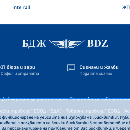
Interrail
ЖП
ЖП бюра и гари
Сигнали и жалби
 София и страната
Подайте сигнал
Декларация за достъпност
Политика за поверител
ески превози” ЕООД
“БДЖ - Товарни превози” ЕООД
“Х
о функциониране на уебсайта ние използваме „бисквитки“. Изб
ласявате с ползването на всички бисквитки в съответствие с
. За персонализиране на ползваните от Вас бисквитки, избере