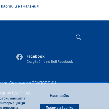
 карти и намаления
Facebook
Следвайте ни във Facebook
ност
Сигнали по ЗЗЛПСПОИН
олдинг БДЖ” ЕАД
Настройки
ирайки опцията
 Информация за
те опцията
Приемам всички