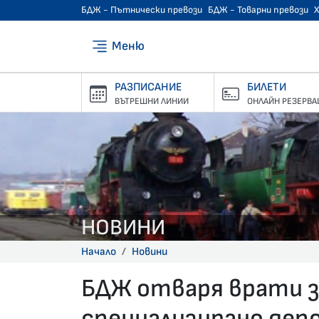
БДЖ - Пътнически превози
БДЖ - Товарни превози
Меню
РАЗПИСАНИЕ
БИЛЕТИ
ВЪТРЕШНИ ЛИНИИ
ОНЛАЙН РЕЗЕРВА
НОВИНИ
Начало
Новини
БДЖ отваря врати з
специализирано депо