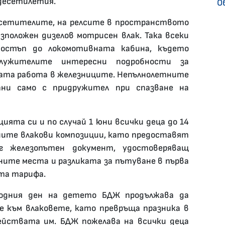
 десетилетия.
О
осетителите, на релсите в пространството
зположен дизелов мотрисен влак. Така всеки
достъп до локомотивната кабина, където
ужителите интересни подробности за
ната работа в железниците. Непълнолетните
ни само с придружител при спазване на
ията си и по случай 1 юни всички деца до 14
ните влакови композиции, като предоставят
г железопътен документ, удостоверяващ
ните места и разликата за пътуване в първа
та тарифа.
одния ден на детето БДЖ продължава да
 към влаковете, като превръща празника в
ействата им. БДЖ пожелава на всички деца