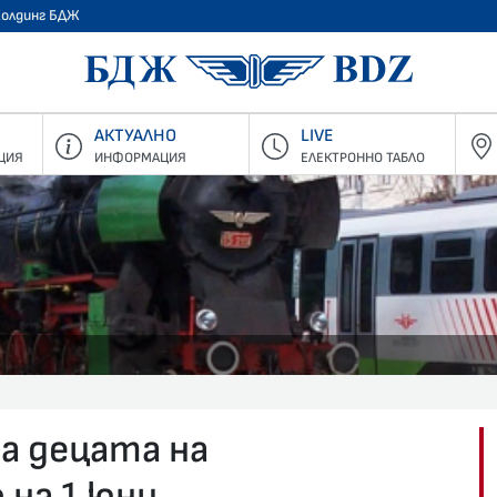
Холдинг БДЖ
БДЖ - Пъ
АКТУАЛНО
LIVE
ЦИЯ
ИНФОРМАЦИЯ
ЕЛЕКТРОННО ТАБЛО
а децата на
 на 1 юни