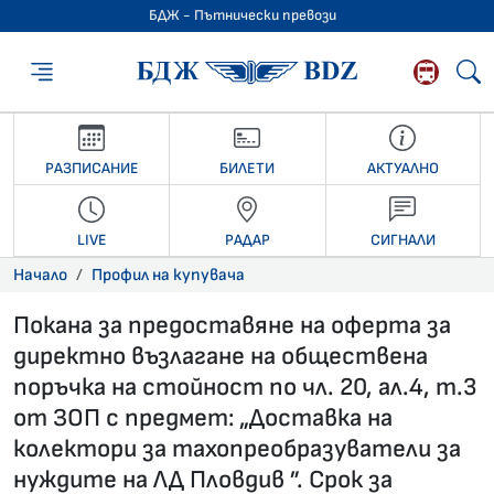
БДЖ - Пътнически превози
БДЖ - Пътниче
РАЗПИСАНИЕ
БИЛЕТИ
АКТУАЛНО
LIVE
РАДАР
СИГНАЛИ
Начало
Профил на купувача
Покана за предоставяне на оферта за
директно възлагане на обществена
поръчка на стойност по чл. 20, ал.4, т.3
от ЗОП с предмет: „Доставка на
колектори за тахопреобразуватели за
нуждите на ЛД Пловдив ”. Срок за