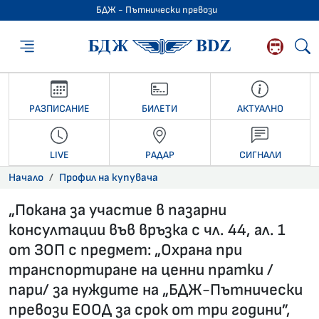
БДЖ - Пътнически превози
БДЖ - Пътниче
РАЗПИСАНИЕ
БИЛЕТИ
АКТУАЛНО
LIVE
РАДАР
СИГНАЛИ
Начало
Профил на купувача
„Покана за участие в пазарни
консултации във връзка с чл. 44, ал. 1
от ЗОП с предмет: „Охрана при
транспортиране на ценни пратки /
пари/ за нуждите на „БДЖ-Пътнически
превози ЕООД за срок от три години”,