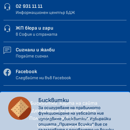
02 931 11 11
Информационен център БДЖ
ЖП бюра и гари
в София и страната
Сигнали и жалби
Подайте сигнал
Facebook
Следвайте ни във Facebook
Бисквитки
Бисквитки
Карта на сайта
За осигуряване на правилното
Декларация за достъпност
функциониране на уебсайта ние
Политика за поверителност
използваме „бисквитки“. Избирайки
опцията „Приемам всички“ Вие се
Сигнали по ЗЗЛПСПОИН
съгласявате с ползването на всички