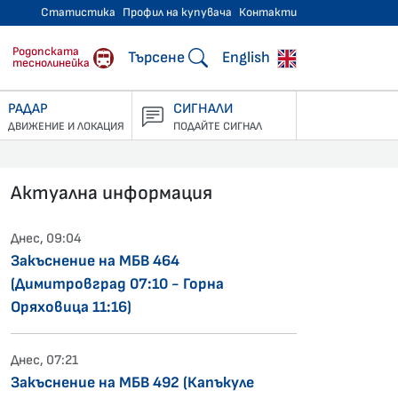
Статистика
Профил на купувача
Контакти
тнически превози
Родопската
Търсене
English
теснолинейка
РАДАР
СИГНАЛИ
ДВИЖЕНИЕ И ЛОКАЦИЯ
ПОДАЙТЕ СИГНАЛ
Актуална информация
Днес, 09:04
Закъснение на МБВ 464
(Димитровград 07:10 - Горна
Оряховица 11:16)
Днес, 07:21
Закъснение на МБВ 492 (Капъкуле