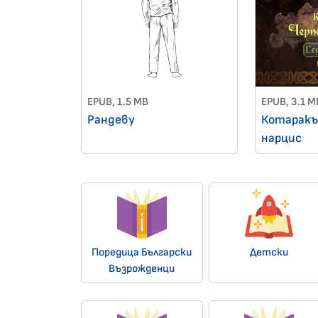
EPUB, 1.5 MB
EPUB, 3.1 M
Рандеву
Котаракъ
нарцис
Поредица Български
Детски
Възрожденци