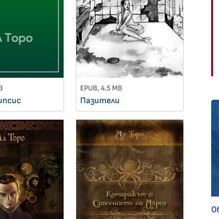
B
EPUB, 4.5 MB
ипсис
Пазители
О