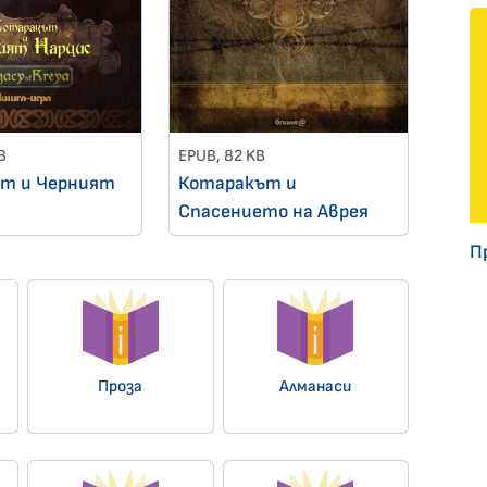
B
EPUB, 82 KB
т и Черният
Котаракът и
Спасението на Аврея
П
Проза
Алманаси