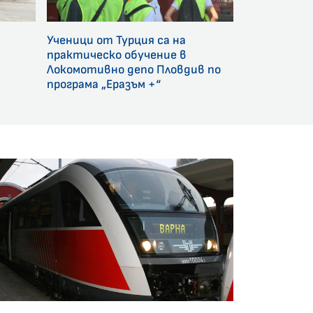
Ученици от Турция са на
и
практическо обучение в
Локомотивно депо Пловдив по
програма „Еразъм +“