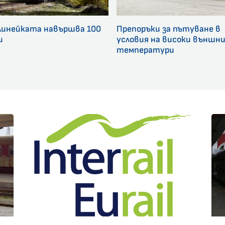
линейката навършва 100
Препоръки за пътуване в
и
условия на високи външн
температури