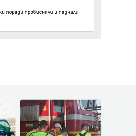
ски поради провиснали и паднали
am