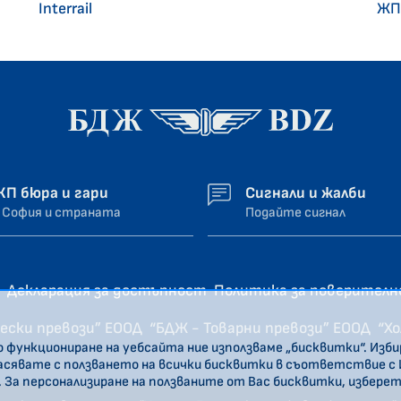
Interrail
ЖП
ЖП бюра и гари
Сигнали и жалби
 София и страната
Подайте сигнал
Декларация за достъпност
Политика за поверител
ески превози” ЕООД
“БДЖ - Товарни превози” ЕООД
“Х
о функциониране на уебсайта ние използваме „бисквитки“. Изб
ласявате с ползването на всички бисквитки в съответствие с
. За персонализиране на ползваните от Вас бисквитки, избере