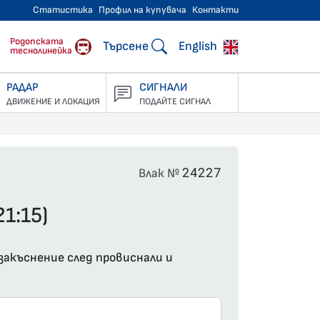
Статистика
Профил на купувача
Контакти
тнически превози
Родопската
Търсене
English
теснолинейка
РАДАР
СИГНАЛИ
ДВИЖЕНИЕ И ЛОКАЦИЯ
ПОДАЙТЕ СИГНАЛ
24227
Влак №
1:15)
 закъснение след провиснали и