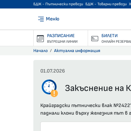
БДЖ - Пътнически превози
БДЖ - Товарни превози
Меню
РАЗПИСАНИЕ
БИЛЕТИ
ВЪТРЕШНИ ЛИНИИ
ОНЛАЙН РЕЗЕРВА
Начало
Актуална информация
01.07.2026
Закъснение на К
Крайградски пътнически влак №24227 
паднали клони върху железния път в г