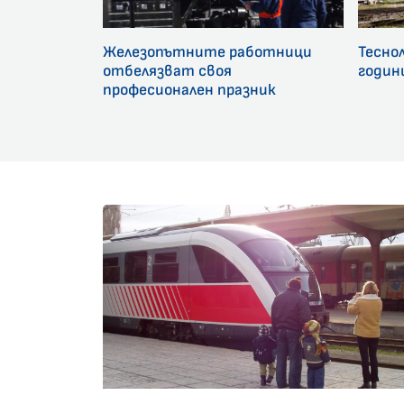
Железопътните работници
Тесно
отбелязват своя
годин
професионален празник