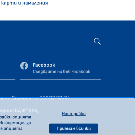
 карти и намаления
Facebook
Следвайте ни във Facebook
ност
Сигнали по ЗЗЛПСПОИН
олдинг БДЖ” ЕАД
Настройки
ирайки опцията
 Информация за
те опцията
Приемам всички