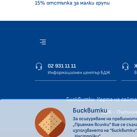
15% отстъпка за малки групи
02 931 11 11
Информационен център БДЖ
в
Бисквитки
Карта на сайта
Бисквитки
“БДЖ - Пътнич
За осигуряване на правилнот
„Приемам всички“ Вие се съг
използването на “бисквитки”
„Настройки“.