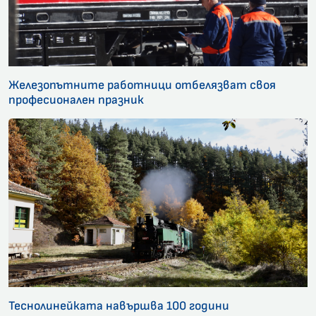
Железопътните работници отбелязват своя
професионален празник
Теснолинейката навършва 100 години