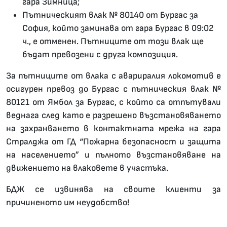
гара Зимница;
Пътническият влак № 80140 от Бургас за
София, който заминава от гара Бургас в 09:02
ч., е отменен. Пътниците от този влак ще
бъдат превозени с друга композиция.
За пътниците от влака с авариралия локомотив е
осигурен превоз до Бургас с пътническия влак №
80121 от Ямбол за Бургас, с който са отпътували
веднага след като е разрешено възстановяването
на захранването в контактната мрежа на гара
Стралджа от ГД “Пожарна безопасност и защита
на населението” и пълното възстановяване на
движението на влаковете в участъка.
БДЖ се извинява на своите клиенти за
причиненото им неудобство!