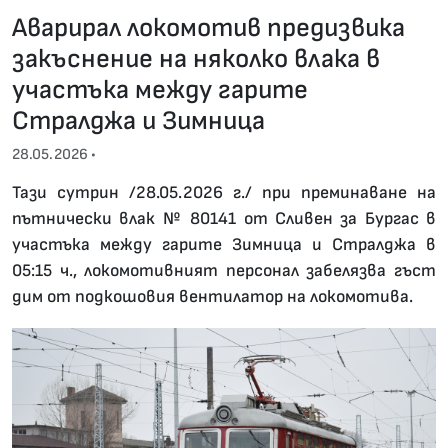
Аварирал локомотив предизвика
закъснение на няколко влака в
участъка между гарите
Стралджа и Зимница
28.05.2026 •
Тази сутрин /28.05.2026 г./ при преминаване на
пътнически влак № 80141 от Сливен за Бургас в
участъка между гарите Зимница и Стралджа в
05:15 ч., локомотивният персонал забелязва гъст
дим от подкошовия вентилатор на локомотива.