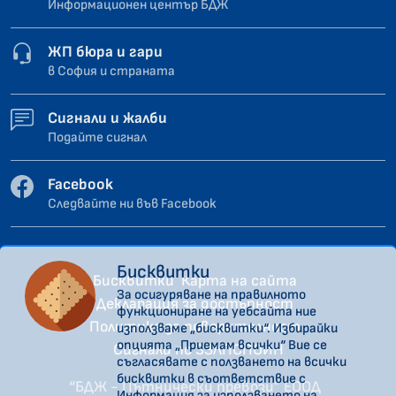
Информационен център БДЖ
ЖП бюра и гари
в София и страната
Сигнали и жалби
Подайте сигнал
Facebook
Следвайте ни във Facebook
Бисквитки
Бисквитки
Карта на сайта
За осигуряване на правилното
Декларация за достъпност
функциониране на уебсайта ние
Политика за поверителност
използваме „бисквитки“. Избирайки
опцията „Приемам всички“ Вие се
Сигнали по ЗЗЛПСПОИН
съгласявате с ползването на всички
бисквитки в съответствие с
“БДЖ - Пътнически превози” ЕООД
Информация за използването на