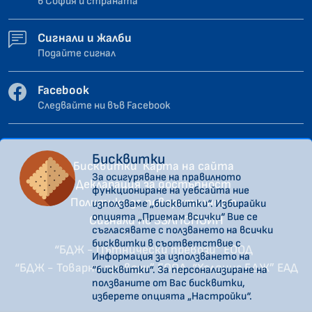
в София и страната
Сигнали и жалби
Подайте сигнал
Facebook
Следвайте ни във Facebook
Бисквитки
Бисквитки
Карта на сайта
За осигуряване на правилното
Декларация за достъпност
функциониране на уебсайта ние
Политика за поверителност
използваме „бисквитки“. Избирайки
опцията „Приемам всички“ Вие се
Сигнали по ЗЗЛПСПОИН
съгласявате с ползването на всички
бисквитки в съответствие с
“БДЖ - Пътнически превози” ЕООД
Информация за използването на
“БДЖ - Товарни превози” ЕООД
“Холдинг БДЖ” ЕАД
“бисквитки”. За персонализиране на
ползваните от Вас бисквитки,
изберете опцията „Настройки“.