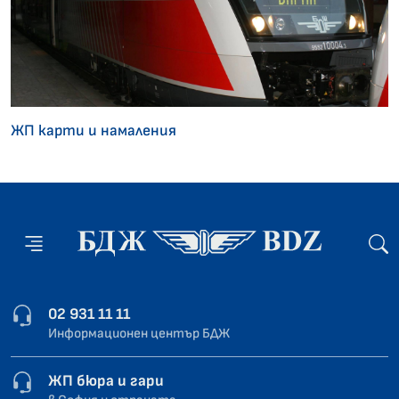
ЖП карти и намаления
02 931 11 11
Информационен център БДЖ
ЖП бюра и гари