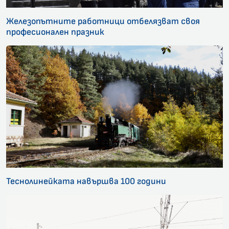
Железопътните работници отбелязват своя
професионален празник
Теснолинейката навършва 100 години