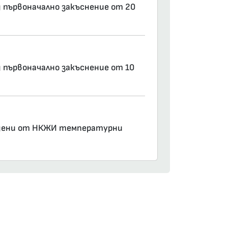
ед първоначално закъснение от 20
д първоначално закъснение от 10
ъведени от НКЖИ температурни
am