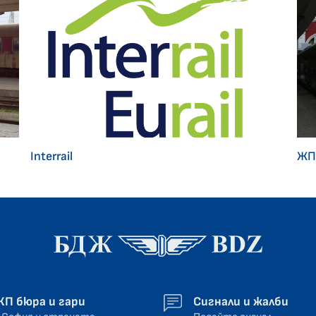
Interrail
ЖП
ЖП бюра и гари
Сигнали и жалби