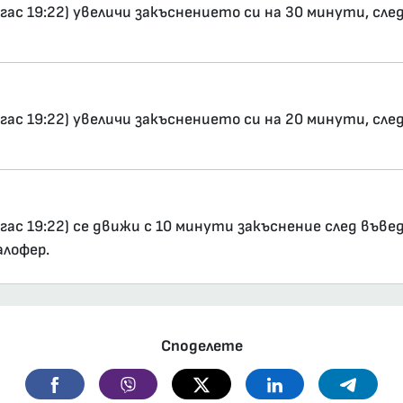
ргас 19:22) увеличи закъснението си на 30 минути, сл
ргас 19:22) увеличи закъснението си на 20 минути, сле
ургас 19:22) се движи с 10 минути закъснение след в
алофер.
Споделете
Facebook
Viber
Twitter
Linkedin
Telegr