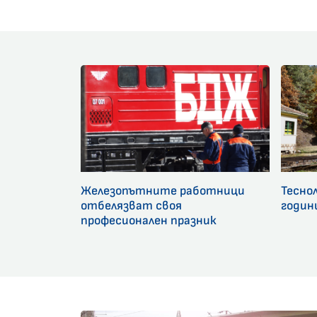
Железопътните работници
Тесно
отбелязват своя
годин
професионален празник