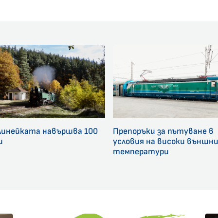
линейката навършва 100
Препоръки за пътуване в
и
условия на високи външн
температури