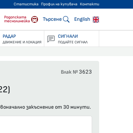
Статистика
Профил на купувача
Контакти
тнически превози
Родопската
Търсене
English
теснолинейка
РАДАР
СИГНАЛИ
ДВИЖЕНИЕ И ЛОКАЦИЯ
ПОДАЙТЕ СИГНАЛ
3623
Влак №
22)
ървоначално закъснение от 30 минути.