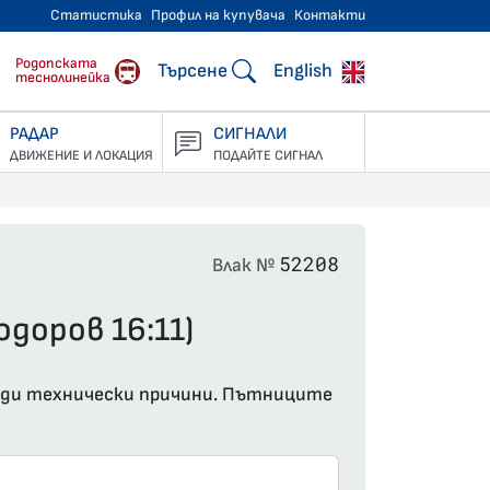
Статистика
Профил на купувача
Контакти
тнически превози
Родопската
Търсене
English
теснолинейка
РАДАР
СИГНАЛИ
ДВИЖЕНИЕ И ЛОКАЦИЯ
ПОДАЙТЕ СИГНАЛ
52208
Влак №
одоров 16:11)
оради технически причини. Пътниците