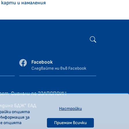
 карти и намаления
Facebook
Следвайте ни във Facebook
ност
Сигнали по ЗЗЛПСПОИН
олдинг БДЖ” ЕАД
Настройки
ирайки опцията
 Информация за
те опцията
Приемам всички