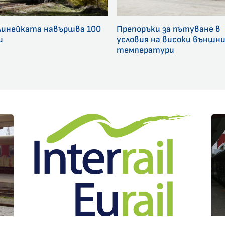
линейката навършва 100
Препоръки за пътуване в
и
условия на високи външн
температури