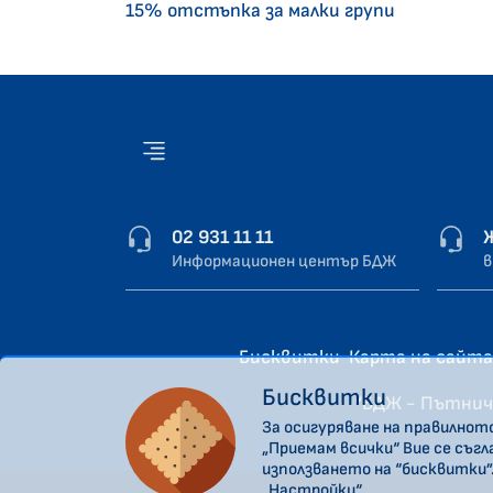
15% отстъпка за малки групи
02 931 11 11
Информационен център БДЖ
в
Бисквитки
Карта на сайта
Бисквитки
“БДЖ - Пътнич
За осигуряване на правилнот
„Приемам всички“ Вие се съг
използването на “бисквитки”
„Настройки“.