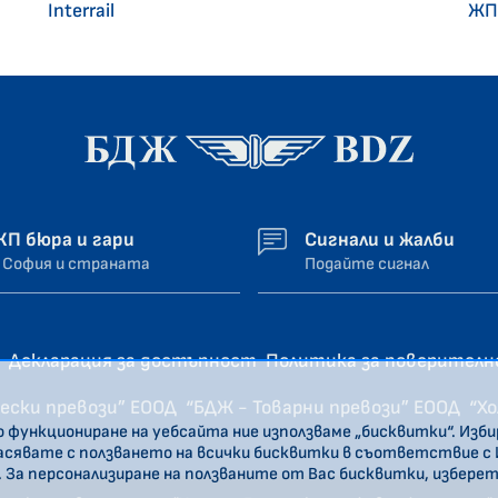
Interrail
ЖП
ЖП бюра и гари
Сигнали и жалби
 София и страната
Подайте сигнал
Декларация за достъпност
Политика за поверител
ески превози” ЕООД
“БДЖ - Товарни превози” ЕООД
“Х
о функциониране на уебсайта ние използваме „бисквитки“. Изб
ласявате с ползването на всички бисквитки в съответствие с
. За персонализиране на ползваните от Вас бисквитки, избере