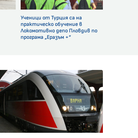
Ученици от Турция са на
и
практическо обучение в
Локомотивно депо Пловдив по
програма „Еразъм +“