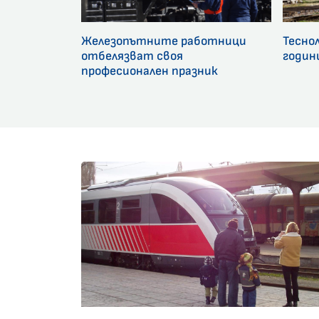
Железопътните работници
Тесно
отбелязват своя
годин
професионален празник