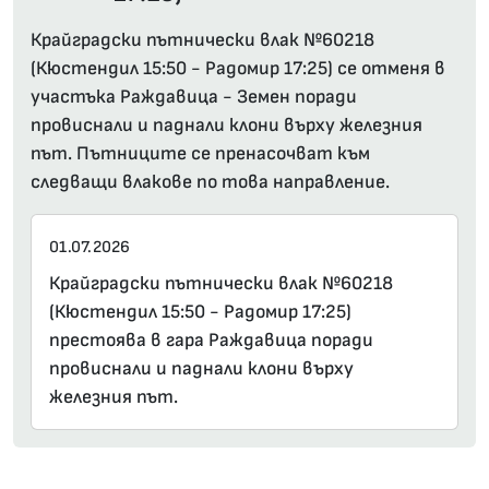
Крайградски пътнически влак №60218
(Кюстендил 15:50 - Радомир 17:25) се отменя в
участъка Раждавица - Земен поради
провиснали и паднали клони върху железния
път. Пътниците се пренасочват към
следващи влакове по това направление.
01.07.2026
Крайградски пътнически влак №60218
(Кюстендил 15:50 - Радомир 17:25)
престоява в гара Раждавица поради
провиснали и паднали клони върху
железния път.