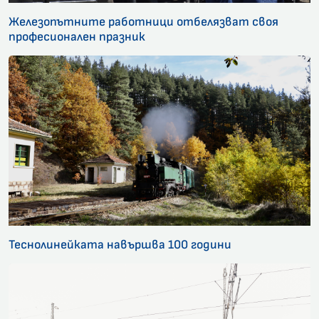
Железопътните работници отбелязват своя
професионален празник
Теснолинейката навършва 100 години