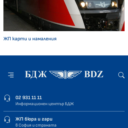
ЖП карти и намаления
02 931 11 11
Информационен център БДЖ
ЖП бюра и гари
в София и страната