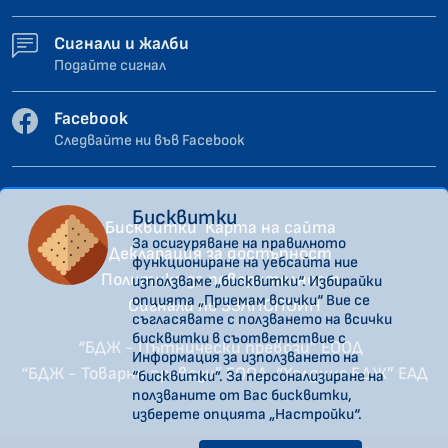
Сигнали и жалби
Подайте сигнал
Facebook
Следвайте ни във Facebook
Бисквитки
Бисквитки
Карта на сайта
За осигуряване на правилното
Декларация за достъпност
функциониране на уебсайта ние
Политика за поверителност
използваме „бисквитки“. Избирайки
опцията „Приемам всички“ Вие се
Сигнали по ЗЗЛПСПОИН
съгласявате с ползването на всички
бисквитки в съответствие с
“БДЖ - Пътнически превози” ЕООД
Информация за използването на
“БДЖ - Товарни превози” ЕООД
“Холдинг БДЖ” ЕАД
“бисквитки”. За персонализиране на
ползваните от Вас бисквитки,
изберете опцията „Настройки“.