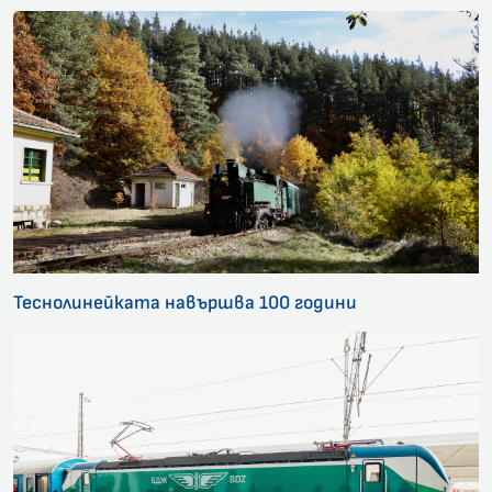
Теснолинейката навършва 100 години