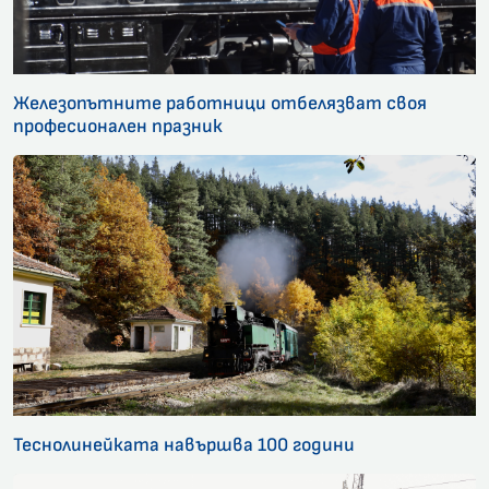
Железопътните работници отбелязват своя
професионален празник
Теснолинейката навършва 100 години