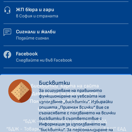
ЖП бюра и гари
в София и страната
Сигнали и жалби
Подайте сигнал
Facebook
Следвайте ни във Facebook
Бисквитки
Бисквитки
Карта на сайта
За осигуряване на правилното
Декларация за достъпност
функциониране на уебсайта ние
Политика за поверителност
използваме „бисквитки“. Избирайки
опцията „Приемам всички“ Вие се
Сигнали по ЗЗЛПСПОИН
съгласявате с ползването на всички
бисквитки в съответствие с
“БДЖ - Пътнически превози” ЕООД
Информация за използването на
“БДЖ - Товарни превози” ЕООД
“Холдинг БДЖ” ЕАД
“бисквитки”. За персонализиране на