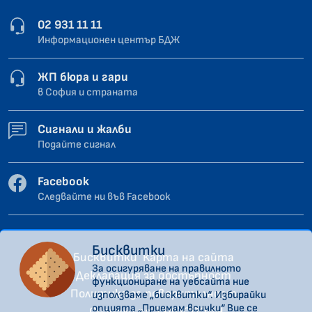
02 931 11 11
Информационен център БДЖ
ЖП бюра и гари
в София и страната
Сигнали и жалби
Подайте сигнал
Facebook
Следвайте ни във Facebook
Бисквитки
Бисквитки
Карта на сайта
За осигуряване на правилното
Декларация за достъпност
функциониране на уебсайта ние
Политика за поверителност
използваме „бисквитки“. Избирайки
опцията „Приемам всички“ Вие се
Сигнали по ЗЗЛПСПОИН