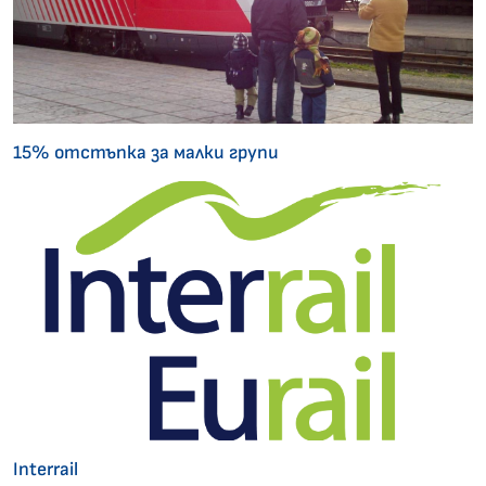
15% отстъпка за малки групи
Interrail