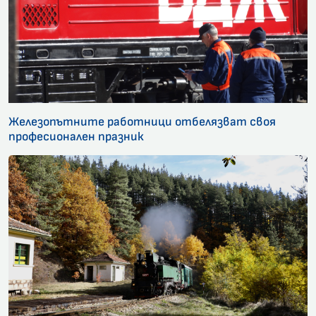
Железопътните работници отбелязват своя
професионален празник