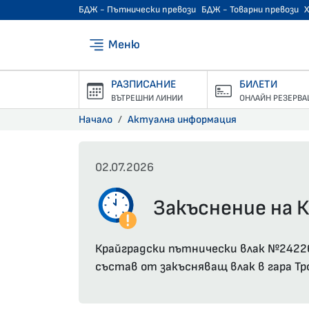
БДЖ - Пътнически превози
БДЖ - Товарни превози
Меню
РАЗПИСАНИЕ
БИЛЕТИ
ВЪТРЕШНИ ЛИНИИ
ОНЛАЙН РЕЗЕРВА
Начало
Актуална информация
02.07.2026
Закъснение на К
Крайградски пътнически влак №24226 
състав от закъсняващ влак в гара Тр