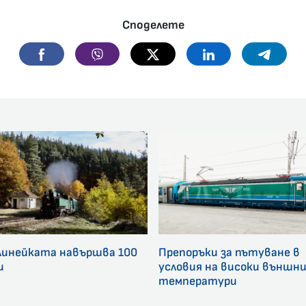
Споделете
Facebook
Viber
Twitter
Linkedin
Telegr
линейката навършва 100
Препоръки за пътуване в
и
условия на високи външн
температури