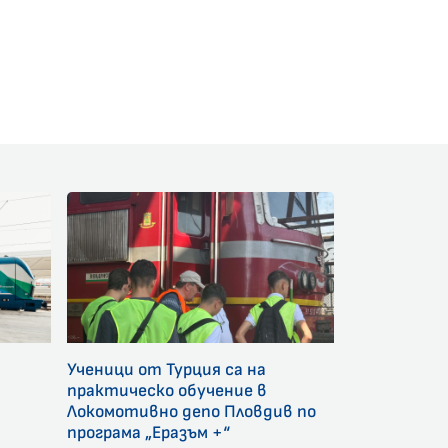
am
Ученици от Турция са на
и
практическо обучение в
Локомотивно депо Пловдив по
програма „Еразъм +“