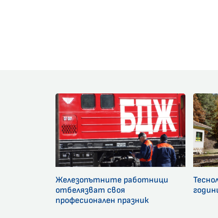
Железопътните работници
Тесно
отбелязват своя
годин
професионален празник