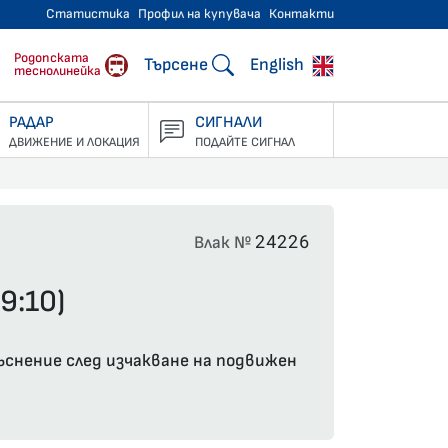
Статистика
Профил на купувача
Контакти
тнически превози
Родопската
Търсене
English
теснолинейка
РАДАР
СИГНАЛИ
ДВИЖЕНИЕ И ЛОКАЦИЯ
ПОДАЙТЕ СИГНАЛ
24226
Влак №
9:10)
къснение след изчакване на подвижен