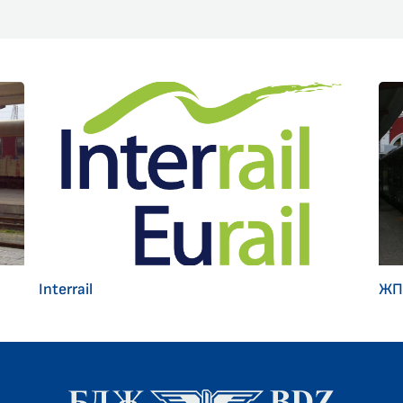
Interrail
ЖП