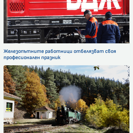
Железопътните работници отбелязват своя
професионален празник