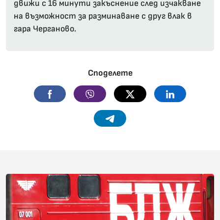
движи с 16 минути закъснение след изчакване
на възможност за разминаване с друг влак в
гара Черганово.
Споделете
Facebook
Viber
Twitter
Linkedin
Telegram