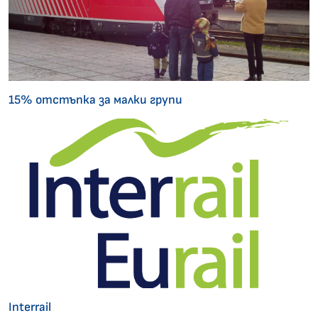
15% отстъпка за малки групи
Interrail