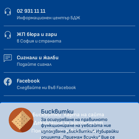
02 931 11 11
Информационен център БДЖ
ЖП бюра и гари
в София и страната
Сигнали и жалби
Подайте сигнал
Facebook
Следвайте ни във Facebook
Бисквитки
Бисквитки
Карта на сайта
За осигуряване на правилното
Декларация за достъпност
функциониране на уебсайта ние
Политика за поверителност
използваме „бисквитки“. Избирайки
опцията „Приемам всички“ Вие се
Сигнали по ЗЗЛПСПОИН