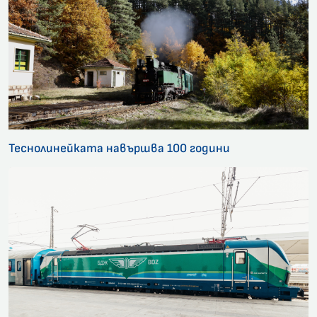
Теснолинейката навършва 100 години