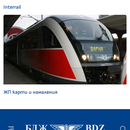
Interrail
ЖП карти и намаления