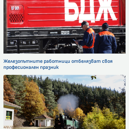
Железопътните работници отбелязват своя
професионален празник