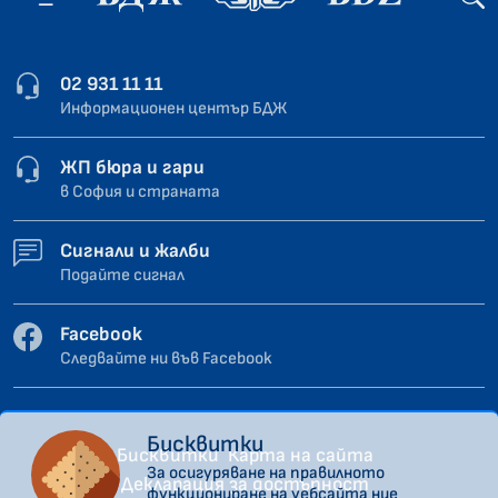
02 931 11 11
Информационен център БДЖ
ЖП бюра и гари
в София и страната
Сигнали и жалби
Подайте сигнал
Facebook
Следвайте ни във Facebook
Бисквитки
Бисквитки
Карта на сайта
За осигуряване на правилното
Декларация за достъпност
функциониране на уебсайта ние