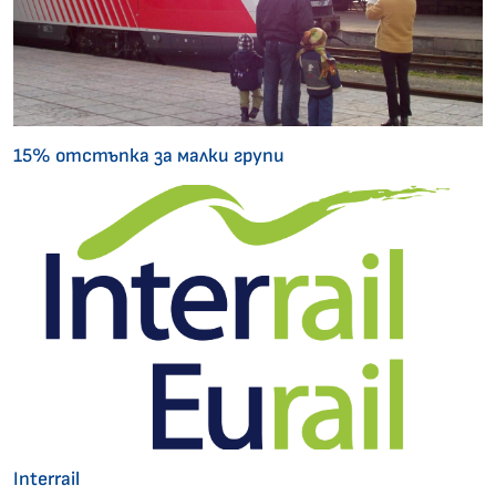
15% отстъпка за малки групи
Interrail