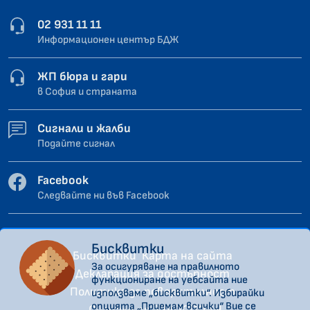
02 931 11 11
Информационен център БДЖ
ЖП бюра и гари
в София и страната
Сигнали и жалби
Подайте сигнал
Facebook
Следвайте ни във Facebook
Бисквитки
Бисквитки
Карта на сайта
За осигуряване на правилното
Декларация за достъпност
функциониране на уебсайта ние
Политика за поверителност
използваме „бисквитки“. Избирайки
опцията „Приемам всички“ Вие се
Сигнали по ЗЗЛПСПОИН