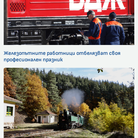
Железопътните работници отбелязват своя
професионален празник