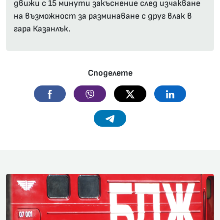
движи с 15 минути закъснение след изчакване
на възможност за разминаване с друг влак в
гара Казанлък.
Споделете
Facebook
Viber
Twitter
Linkedin
Telegram