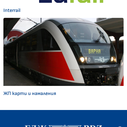
Interrail
ЖП карти и намаления