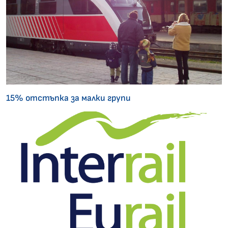
15% отстъпка за малки групи