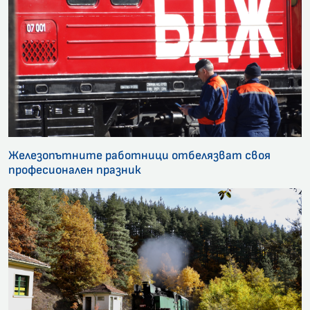
Железопътните работници отбелязват своя
професионален празник