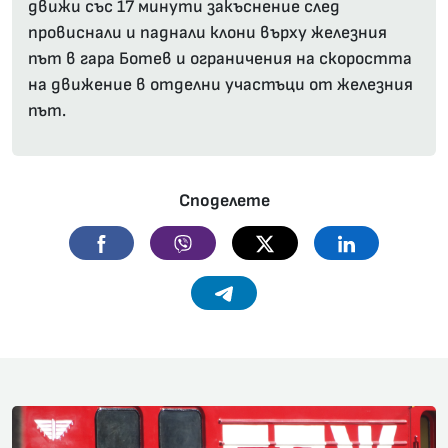
движи със 17 минути закъснение след
провиснали и паднали клони върху железния
път в гара Ботев и ограничения на скоростта
на движение в отделни участъци от железния
път.
Споделете
Facebook
Viber
Twitter
Linkedin
Telegram