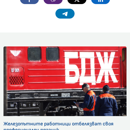
Telegram
Железопътните работници отбелязват своя
професионален празник