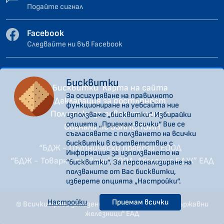
Подайте сигнал
Facebook
Следвайте ни във Facebook
Бисквитки
Бисквитки
Карта на сайта
За осигуряване на правилното
Декларация за достъпност
функциониране на уебсайта ние
Политика за поверителност
използваме „бисквитки“. Избирайки
опцията „Приемам всички“ Вие се
Сигнали по ЗЗЛПСПОИН
съгласявате с ползването на всички
бисквитки в съответствие с
“БДЖ - Пътнически превози” ЕООД
Информация за използването на
“БДЖ - Товарни превози” ЕООД
“Холдинг БДЖ” ЕАД
“бисквитки”. За персонализиране на
ползваните от Вас бисквитки,
изберете опцията „Настройки“.
Настройки
Приемам всички
© Всички права запазени. "Холдинг Български държавни
железници" ЕАД