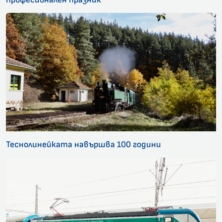
Теснолинейката навършва 100 години