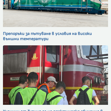
Препоръки за пътуване в условия на високи
външни температури