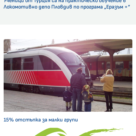
Ученици от Турция са на практическо обучение в
Локомотивно депо Пловдив по програма „Еразъм +“
15% отстъпка за малки групи