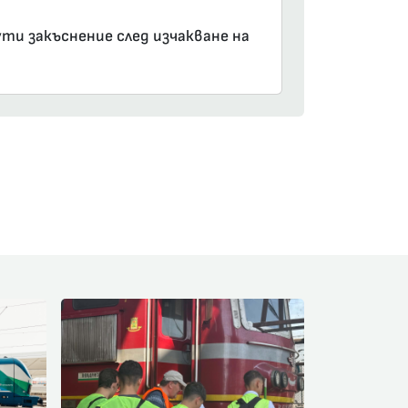
ути закъснение след изчакване на
am