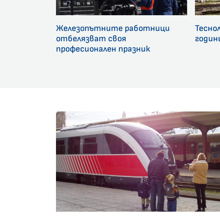
Железопътните работници
Тесно
отбелязват своя
годин
професионален празник