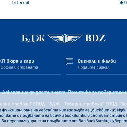
Interrail
ЖП
ЖП бюра и гари
Сигнали и жалби
 София и страната
Подайте сигнал
Декларация за достъпност
Политика за поверител
ески превози” ЕООД
“БДЖ - Товарни превози” ЕООД
“Х
о функциониране на уебсайта ние използваме „бисквитки“. Изб
ласявате с ползването на всички бисквитки в съответствие с
. За персонализиране на ползваните от Вас бисквитки, избере