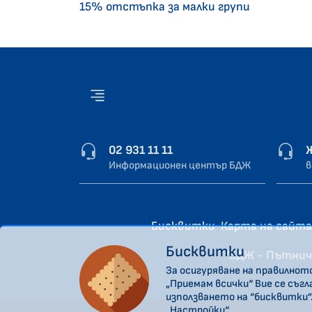
15% отстъпка за малки групи
02 931 11 11
Информационен център БДЖ
в
Бисквитки
Карта на сайта
Бисквитки
“БДЖ - Пътнич
За осигуряване на правилнот
„Приемам всички“ Вие се съг
използването на “бисквитки”
„Настройки“.