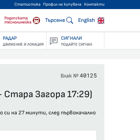
Статистика
Профил на купувача
Контакти
тнически превози
Родопската
Търсене
English
теснолинейка
РАДАР
СИГНАЛИ
ДВИЖЕНИЕ И ЛОКАЦИЯ
ПОДАЙТЕ СИГНАЛ
40125
Влак №
- Стара Загора 17:29)
о си на 27 минути, след първоначално