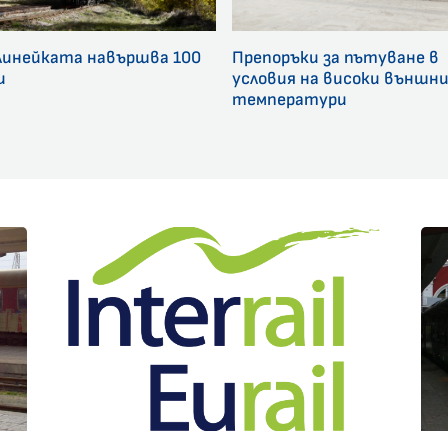
линейката навършва 100
Препоръки за пътуване в
и
условия на високи външн
температури