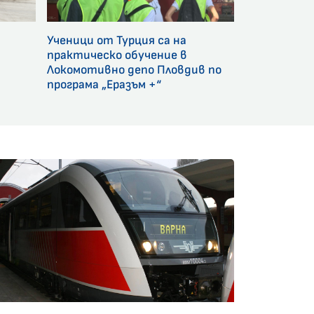
Ученици от Турция са на
и
практическо обучение в
Локомотивно депо Пловдив по
програма „Еразъм +“