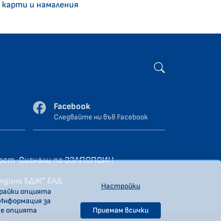
 карти и намаления
Facebook
Следвайте ни във Facebook
ност
Сигнали по ЗЗЛПСПОИН
олдинг БДЖ” ЕАД
Настройки
ирайки опцията
 Информация за
те опцията
Приемам всички