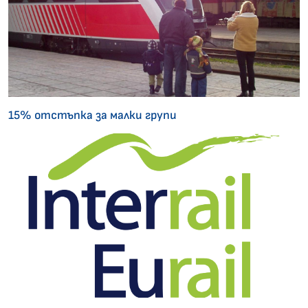
15% отстъпка за малки групи