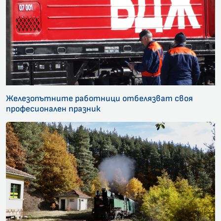
Железопътните работници отбелязват своя
професионален празник