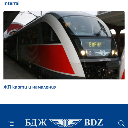
Interrail
ЖП карти и намаления