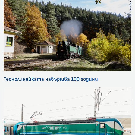
Теснолинейката навършва 100 години