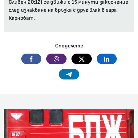
Сливен 20:12) се движи с 15 минути закъснение
след изчакване на връзка с друг влак в гара
Карнобат.
Споделете
Facebook
Viber
Twitter
Linkedin
Telegram