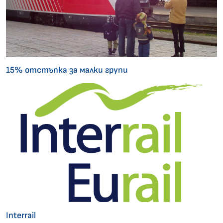
15% отстъпка за малки групи
Interrail