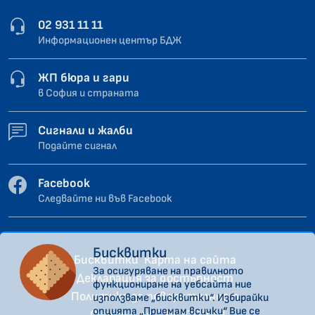
02 931 11 11
Информационен център БДЖ
ЖП бюра и гари
в София и страната
Сигнали и жалби
Подайте сигнал
Facebook
Следвайте ни във Facebook
Бисквитки
Бисквитки
Карта на сайта
За осигуряване на правилното
Декларация за достъпност
функциониране на уебсайта ние
Политика за поверителност
използваме „бисквитки“. Избирайки
опцията „Приемам всички“ Вие се
Сигнали по ЗЗЛПСПОИН