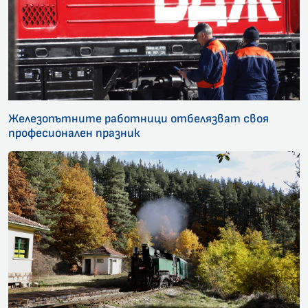
Железопътните работници отбелязват своя
професионален празник