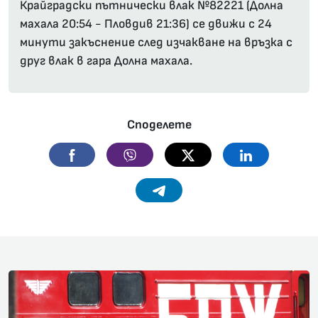
Крайградски пътнически влак №82221 (Долна
махала 20:54 - Пловдив 21:36) се движи с 24
минути закъснение след изчакване на връзка с
друг влак в гара Долна махала.
Споделете
Facebook
Viber
Twitter
Linkedin
Telegram