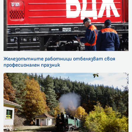
Железопътните работници отбелязват своя
професионален празник