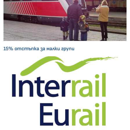
15% отстъпка за малки групи