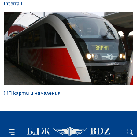
Interrail
ЖП карти и намаления