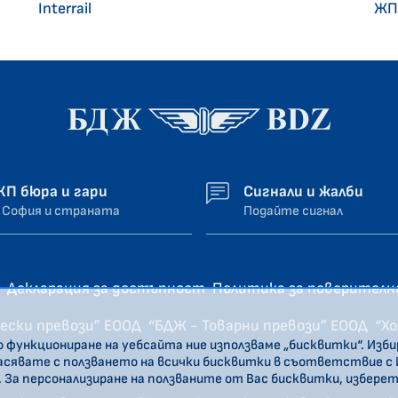
Interrail
ЖП
ЖП бюра и гари
Сигнали и жалби
 София и страната
Подайте сигнал
Декларация за достъпност
Политика за поверител
ески превози” ЕООД
“БДЖ - Товарни превози” ЕООД
“Х
о функциониране на уебсайта ние използваме „бисквитки“. Изб
ласявате с ползването на всички бисквитки в съответствие с
. За персонализиране на ползваните от Вас бисквитки, избере