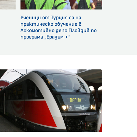
Ученици от Турция са на
и
практическо обучение в
Локомотивно депо Пловдив по
програма „Еразъм +“