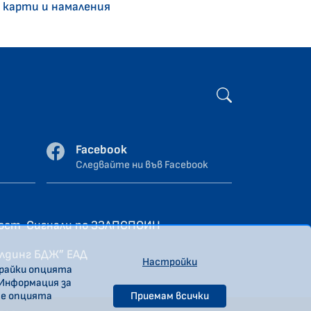
 карти и намаления
Facebook
Следвайте ни във Facebook
ност
Сигнали по ЗЗЛПСПОИН
олдинг БДЖ” ЕАД
Настройки
ирайки опцията
 Информация за
те опцията
Приемам всички