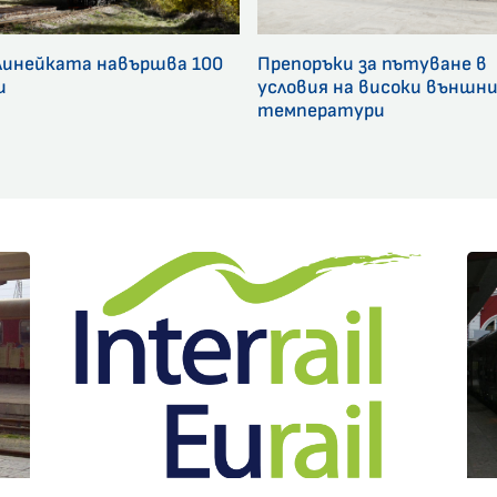
линейката навършва 100
Препоръки за пътуване в
и
условия на високи външн
температури