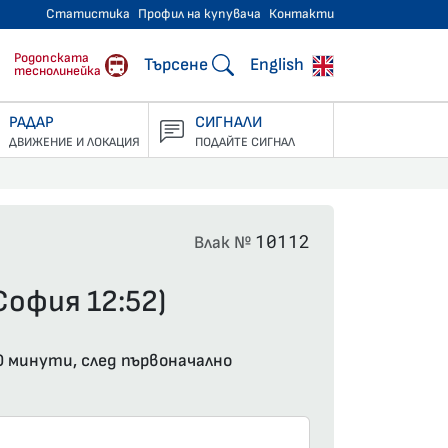
Статистика
Профил на купувача
Контакти
тнически превози
Родопската
Търсене
English
теснолинейка
РАДАР
СИГНАЛИ
ДВИЖЕНИЕ И ЛОКАЦИЯ
ПОДАЙТЕ СИГНАЛ
10112
Влак №
София 12:52)
0 минути, след първоначално