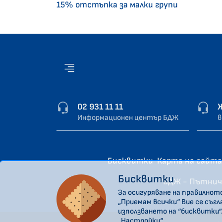
15% отстъпка за малки групи
02 931 11 11
Информационен център БДЖ
в
Бисквитки
Карта на сайта
Бисквитки
“БДЖ - Пътнич
За осигуряване на правилнот
„Приемам всички“ Вие се съг
използването на “бисквитки”
„Настройки“.