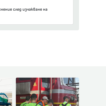
снение след изчакване на
am