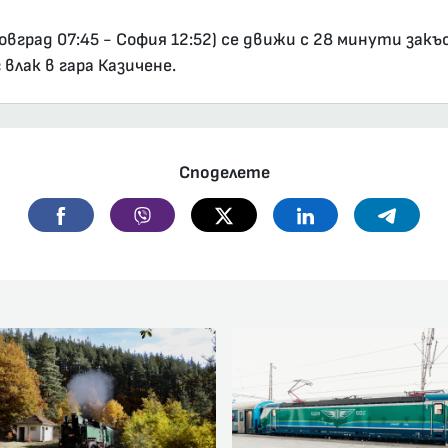
град 07:45 - София 12:52) се движи с 28 минути закъ
влак в гара Казичене.
Споделете
Facebook
Viber
Twitter
Linkedin
Telegr