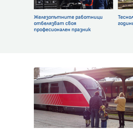
Железопътните работници
Тесно
отбелязват своя
годин
професионален празник