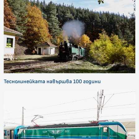
Теснолинейката навършва 100 години