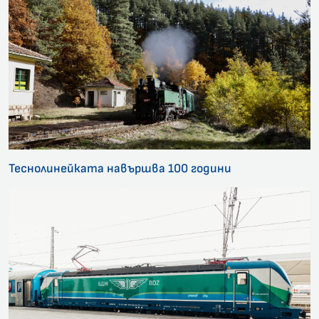
Теснолинейката навършва 100 години