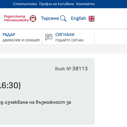
Статистика
Профил на купувача
Контакти
тнически превози
Родопската
Търсене
English
теснолинейка
РАДАР
СИГНАЛИ
ДВИЖЕНИЕ И ЛОКАЦИЯ
ПОДАЙТЕ СИГНАЛ
30113
Влак №
16:30)
ед изчакване на възможност за