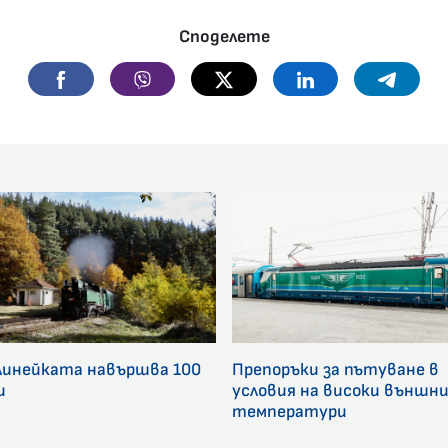
Споделете
Facebook
Viber
Twitter
Linkedin
Telegr
линейката навършва 100
Препоръки за пътуване в
и
условия на високи външн
температури