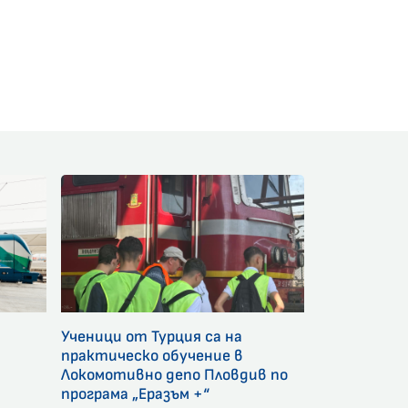
am
Ученици от Турция са на
и
практическо обучение в
Локомотивно депо Пловдив по
програма „Еразъм +“