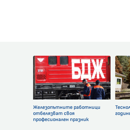
Железопътните работници
Тесно
отбелязват своя
годин
професионален празник