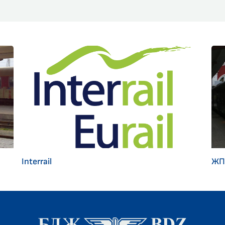
Interrail
ЖП