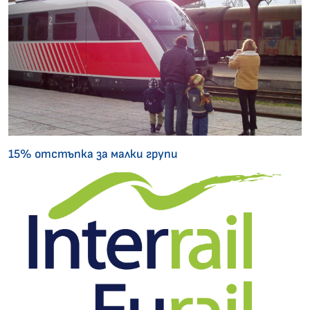
15% отстъпка за малки групи