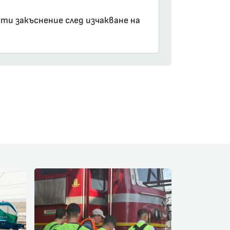
ути закъснение след изчакване на
am