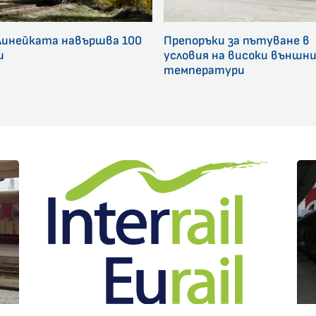
линейката навършва 100
Препоръки за пътуване в
и
условия на високи външн
температури