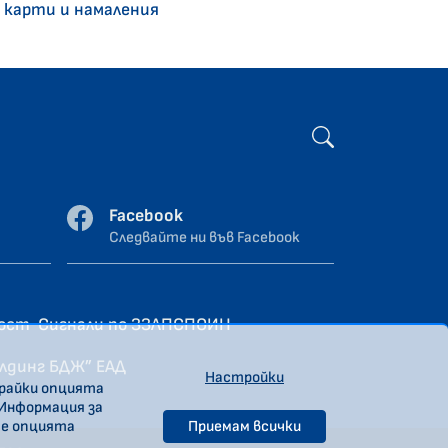
 карти и намаления
Facebook
Следвайте ни във Facebook
ност
Сигнали по ЗЗЛПСПОИН
олдинг БДЖ” ЕАД
Настройки
ирайки опцията
 Информация за
те опцията
Приемам всички