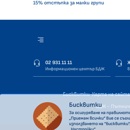
15% отстъпка за малки групи
02 931 11 11
Информационен център БДЖ
в
Бисквитки
Карта на сайта
Бисквитки
“БДЖ - Пътнич
За осигуряване на правилнот
„Приемам всички“ Вие се съг
използването на “бисквитки”
„Настройки“.