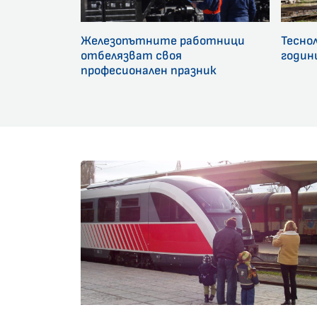
Железопътните работници
Тесно
отбелязват своя
годин
професионален празник