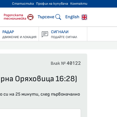
Статистика
Профил на купувача
Контакти
тнически превози
Родопската
Търсене
English
теснолинейка
РАДАР
СИГНАЛИ
ДВИЖЕНИЕ И ЛОКАЦИЯ
ПОДАЙТЕ СИГНАЛ
40122
Влак №
орна Оряховица 16:28)
о си на 25 минути, след първоначално