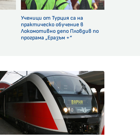
Ученици от Турция са на
и
практическо обучение в
Локомотивно депо Пловдив по
програма „Еразъм +“