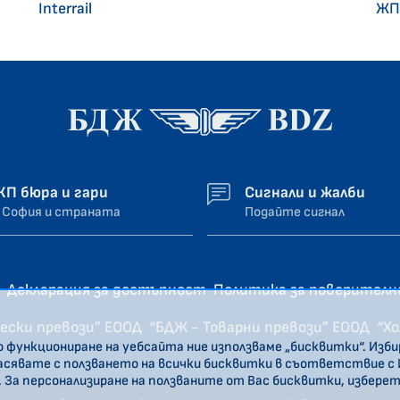
Interrail
ЖП
ЖП бюра и гари
Сигнали и жалби
 София и страната
Подайте сигнал
Декларация за достъпност
Политика за поверител
ески превози” ЕООД
“БДЖ - Товарни превози” ЕООД
“Х
о функциониране на уебсайта ние използваме „бисквитки“. Изб
ласявате с ползването на всички бисквитки в съответствие с
. За персонализиране на ползваните от Вас бисквитки, избере