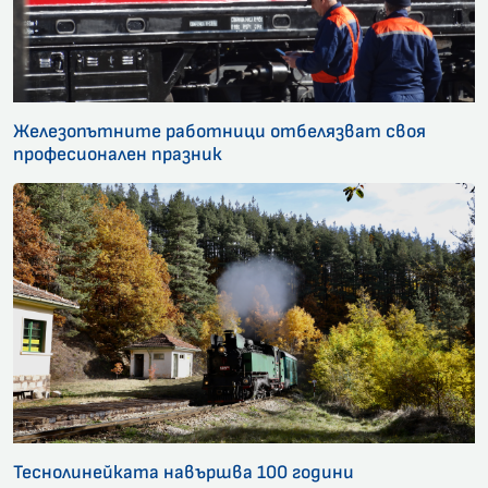
Железопътните работници отбелязват своя
професионален празник
Теснолинейката навършва 100 години