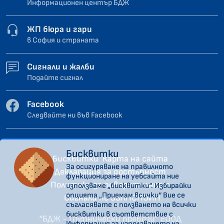
Информационен център БДЖ
ЖП бюра и гари
в София и страната
Сигнали и жалби
Подайте сигнал
Facebook
Следвайте ни във Facebook
Бисквитки
Бисквитки
Карта на сайта
За осигуряване на правилното
Декларация за достъпност
функциониране на уебсайта ние
Политика за поверителност
използваме „бисквитки“. Избирайки
опцията „Приемам всички“ Вие се
Сигнали по ЗЗЛПСПОИН
съгласявате с ползването на всички
бисквитки в съответствие с
“БДЖ - Пътнически превози” ЕООД
Информация за използването на