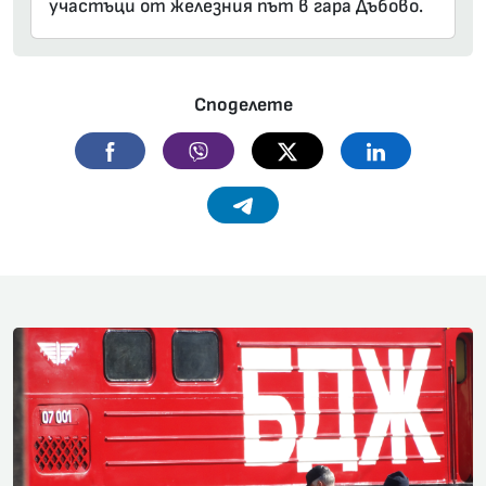
участъци от железния път в гара Дъбово.
Споделете
Facebook
Viber
Twitter
Linkedin
Telegram