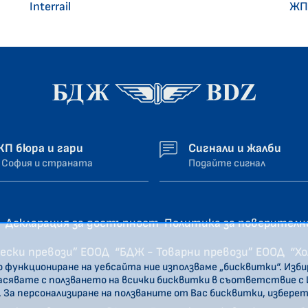
Interrail
ЖП
ЖП бюра и гари
Сигнали и жалби
 София и страната
Подайте сигнал
Декларация за достъпност
Политика за поверител
ески превози” ЕООД
“БДЖ - Товарни превози” ЕООД
“Х
о функциониране на уебсайта ние използваме „бисквитки“. Изб
ласявате с ползването на всички бисквитки в съответствие с
. За персонализиране на ползваните от Вас бисквитки, избере