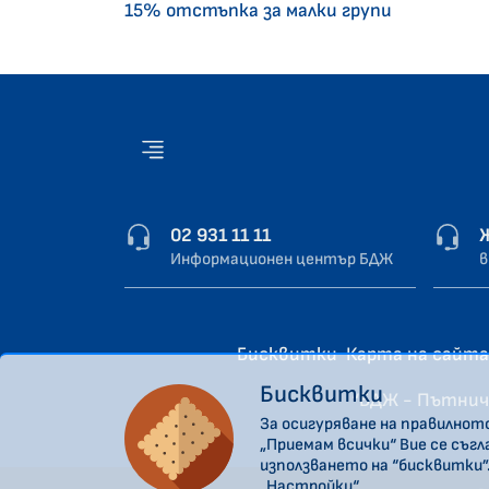
15% отстъпка за малки групи
02 931 11 11
Информационен център БДЖ
в
Бисквитки
Карта на сайта
Бисквитки
“БДЖ - Пътнич
За осигуряване на правилнот
„Приемам всички“ Вие се съг
използването на “бисквитки”
„Настройки“.