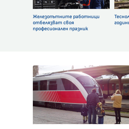
Железопътните работници
Тесно
отбелязват своя
годин
професионален празник