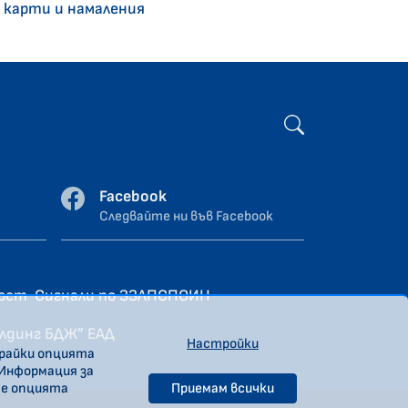
 карти и намаления
Facebook
Следвайте ни във Facebook
ност
Сигнали по ЗЗЛПСПОИН
олдинг БДЖ” ЕАД
Настройки
ирайки опцията
 Информация за
те опцията
Приемам всички