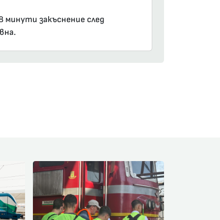
18 минути закъснение след
вна.
am