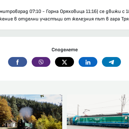
итровград 07:10 - Горна Оряховица 11:16) се движи с 
ение в отделни участъци от железния път в гара Тря
Споделете
Facebook
Viber
Twitter
Linkedin
Telegr