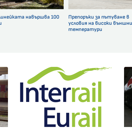
линейката навършва 100
Препоръки за пътуване в
и
условия на високи външн
температури