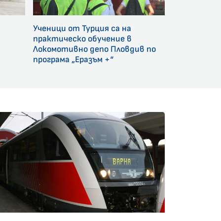
Ученици от Турция са на
и
практическо обучение в
Локомотивно депо Пловдив по
програма „Еразъм +“