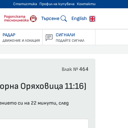
Статистика
Профил на купувача
Контакти
тнически превози
Родопската
Търсене
English
теснолинейка
РАДАР
СИГНАЛИ
ДВИЖЕНИЕ И ЛОКАЦИЯ
ПОДАЙТЕ СИГНАЛ
464
Влак №
орна Оряховица 11:16)
ението си на 22 минути, след