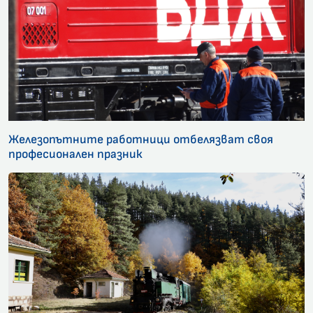
Железопътните работници отбелязват своя
професионален празник