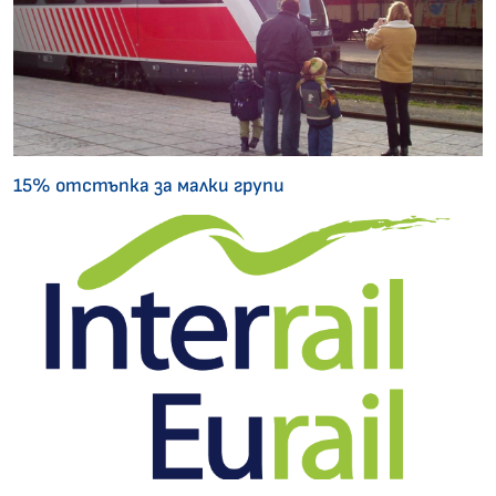
15% отстъпка за малки групи