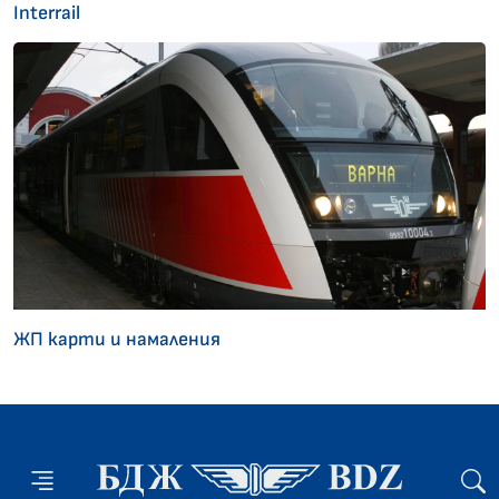
Interrail
ЖП карти и намаления