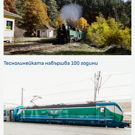
Теснолинейката навършва 100 години