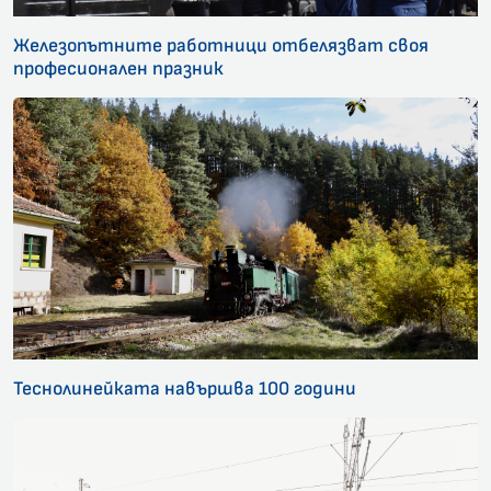
Железопътните работници отбелязват своя
професионален празник
Теснолинейката навършва 100 години