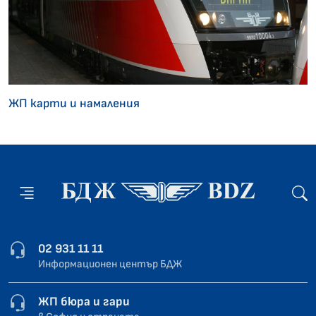
ЖП карти и намаления
02 931 11 11
Информационен център БДЖ
ЖП бюра и гари