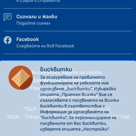
в София и страната
Сигнали и жалби
Подайте сигнал
Facebook
Следвайте ни във Facebook
Бисквитки
Бисквитки
Карта на сайта
За осигуряване на правилното
Декларация за достъпност
функциониране на уебсайта ние
Политика за поверителност
използваме „бисквитки“. Избирайки
опцията „Приемам всички“ Вие се
Сигнали по ЗЗЛПСПОИН
съгласявате с ползването на всички
бисквитки в съответствие с
“БДЖ - Пътнически превози” ЕООД
Информация за използването на
“БДЖ - Товарни превози” ЕООД
“Холдинг БДЖ” ЕАД
“бисквитки”. За персонализиране на
ползваните от Вас бисквитки,
изберете опцията „Настройки“.