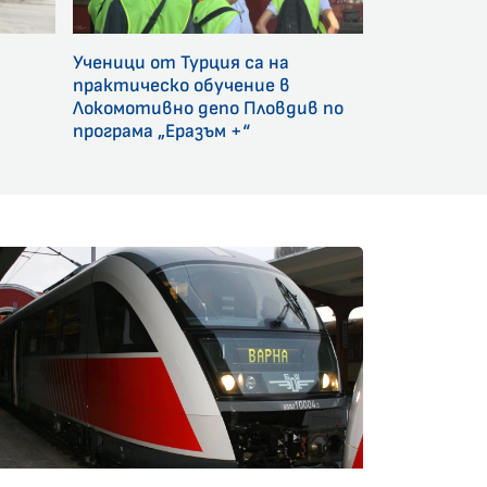
Ученици от Турция са на
и
практическо обучение в
Локомотивно депо Пловдив по
програма „Еразъм +“