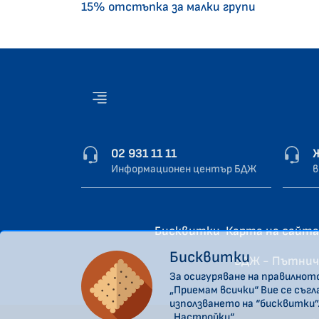
15% отстъпка за малки групи
02 931 11 11
Информационен център БДЖ
в
Бисквитки
Карта на сайта
Бисквитки
“БДЖ - Пътнич
За осигуряване на правилнот
„Приемам всички“ Вие се съг
използването на “бисквитки”
„Настройки“.