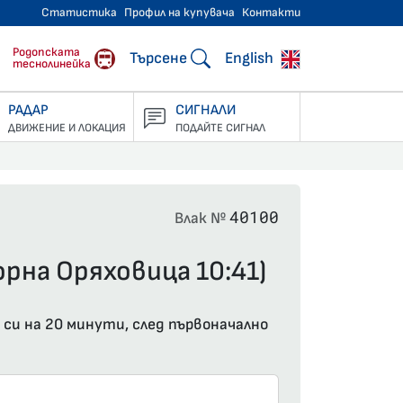
Статистика
Профил на купувача
Контакти
тнически превози
Родопската
Търсене
English
теснолинейка
РАДАР
СИГНАЛИ
ДВИЖЕНИЕ И ЛОКАЦИЯ
ПОДАЙТЕ СИГНАЛ
40100
Влак №
орна Оряховица 10:41)
 си на 20 минути, след първоначално