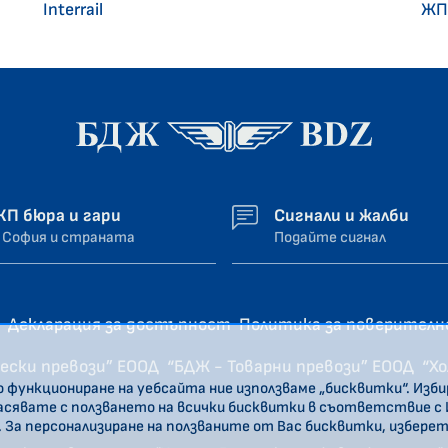
Interrail
ЖП
ЖП бюра и гари
Сигнали и жалби
 София и страната
Подайте сигнал
Декларация за достъпност
Политика за поверител
ески превози” ЕООД
“БДЖ - Товарни превози” ЕООД
“Х
о функциониране на уебсайта ние използваме „бисквитки“. Изб
ласявате с ползването на всички бисквитки в съответствие с
. За персонализиране на ползваните от Вас бисквитки, избере