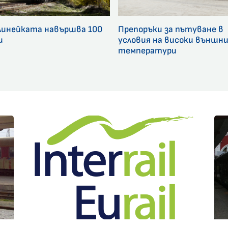
линейката навършва 100
Препоръки за пътуване в
и
условия на високи външн
температури