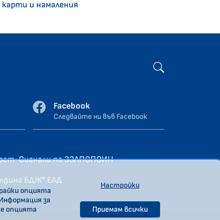
 карти и намаления
Facebook
Следвайте ни във Facebook
ност
Сигнали по ЗЗЛПСПОИН
олдинг БДЖ” ЕАД
Настройки
ирайки опцията
 Информация за
те опцията
Приемам всички