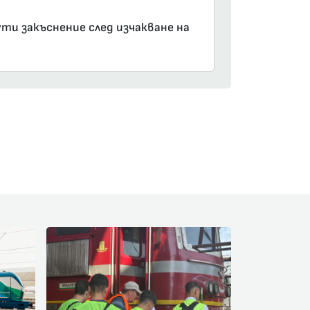
ути закъснение след изчакване на
am