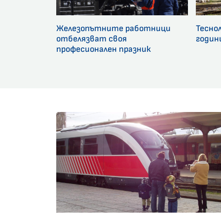
Железопътните работници
Тесно
отбелязват своя
годин
професионален празник