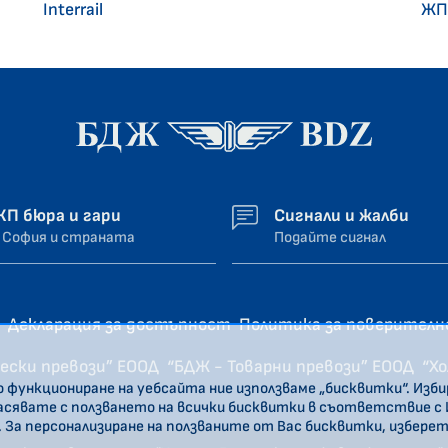
Interrail
ЖП
ЖП бюра и гари
Сигнали и жалби
 София и страната
Подайте сигнал
Декларация за достъпност
Политика за поверител
ески превози” ЕООД
“БДЖ - Товарни превози” ЕООД
“Х
о функциониране на уебсайта ние използваме „бисквитки“. Изб
ласявате с ползването на всички бисквитки в съответствие с
. За персонализиране на ползваните от Вас бисквитки, избере