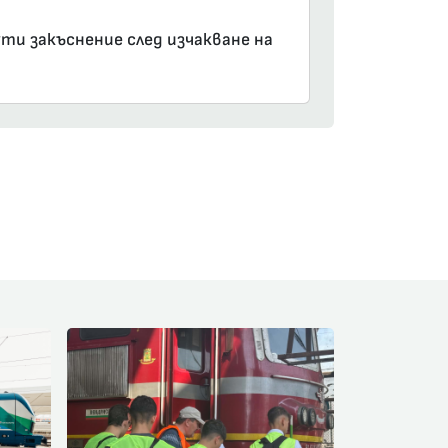
ути закъснение след изчакване на
am