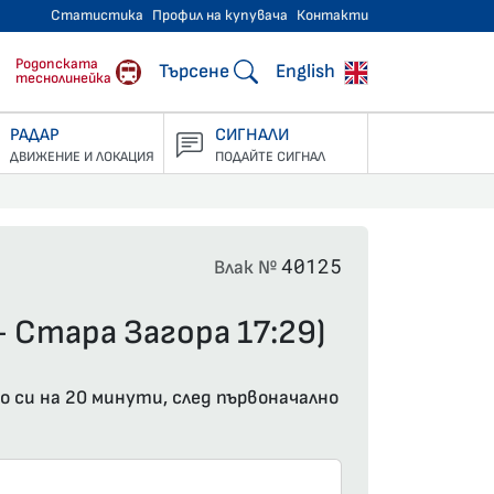
Статистика
Профил на купувача
Контакти
тнически превози
Родопската
Търсене
English
теснолинейка
РАДАР
СИГНАЛИ
ДВИЖЕНИЕ И ЛОКАЦИЯ
ПОДАЙТЕ СИГНАЛ
40125
Влак №
- Стара Загора 17:29)
о си на 20 минути, след първоначално