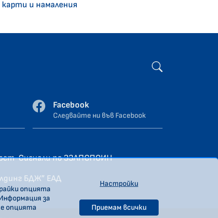
 карти и намаления
Facebook
Следвайте ни във Facebook
ност
Сигнали по ЗЗЛПСПОИН
олдинг БДЖ” ЕАД
Настройки
ирайки опцията
 Информация за
те опцията
Приемам всички