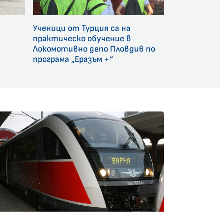
Ученици от Турция са на
и
практическо обучение в
Локомотивно депо Пловдив по
програма „Еразъм +“