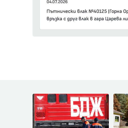
04.07.2026
Пътнически влак №40125 (Горна Оря
връзка с друг влак в гара Царева л