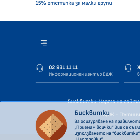
15% отстъпка за малки групи
02 931 11 11
Информационен център БДЖ
в
Бисквитки
Карта на сайта
Бисквитки
“БДЖ - Пътнич
За осигуряване на правилнот
„Приемам всички“ Вие се съг
използването на “бисквитки”
„Настройки“.