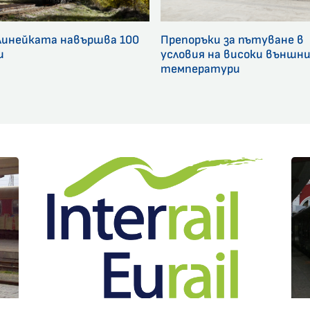
линейката навършва 100
Препоръки за пътуване в
и
условия на високи външн
температури