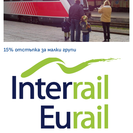
15% отстъпка за малки групи