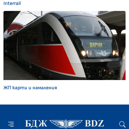
Interrail
ЖП карти и намаления