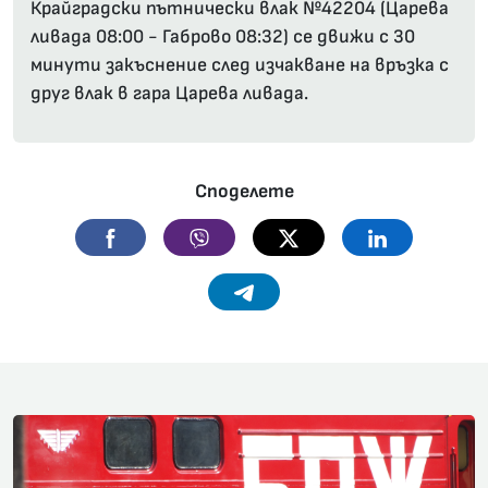
Крайградски пътнически влак №42204 (Царева
ливада 08:00 - Габрово 08:32) се движи с 30
минути закъснение след изчакване на връзка с
друг влак в гара Царева ливада.
Споделете
Facebook
Viber
Twitter
Linkedin
Telegram