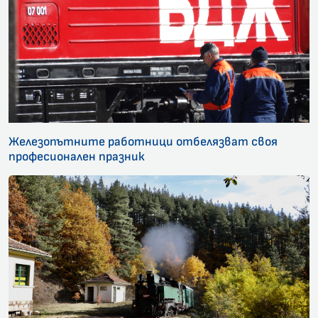
Железопътните работници отбелязват своя
професионален празник