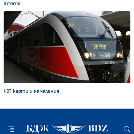
Interrail
ЖП карти и намаления