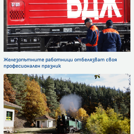
Железопътните работници отбелязват своя
професионален празник