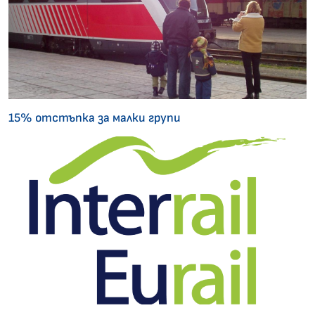
15% отстъпка за малки групи