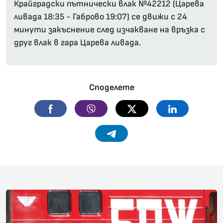
Крайградски пътнически влак №42212 (Царева
ливада 18:35 - Габрово 19:07) се движи с 24
минути закъснение след изчакване на връзка с
друг влак в гара Царева ливада.
Споделете
Facebook
Viber
Twitter
Linkedin
Telegram