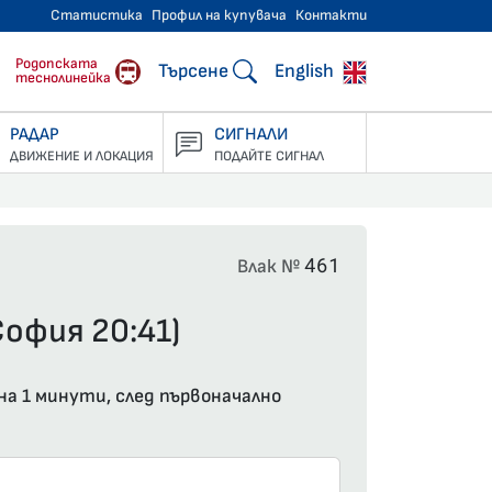
Статистика
Профил на купувача
Контакти
тнически превози
Родопската
Търсене
English
теснолинейка
РАДАР
СИГНАЛИ
ДВИЖЕНИЕ И ЛОКАЦИЯ
ПОДАЙТЕ СИГНАЛ
461
Влак №
София 20:41)
на 1 минути, след първоначално