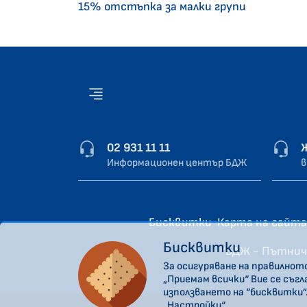
15% отстъпка за малки групи
02 931 11 11
Информационен център БДЖ
в
Бисквитки
Карта на сайта
Бисквитки
“БДЖ - Пътнич
За осигуряване на правилнот
„Приемам всички“ Вие се съг
използването на “бисквитки”
„Настройки“.