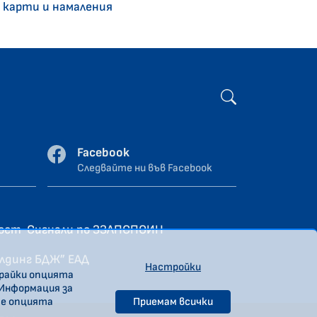
 карти и намаления
Facebook
Следвайте ни във Facebook
ност
Сигнали по ЗЗЛПСПОИН
олдинг БДЖ” ЕАД
Настройки
ирайки опцията
 Информация за
те опцията
Приемам всички