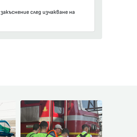
 закъснение след изчакване на
am