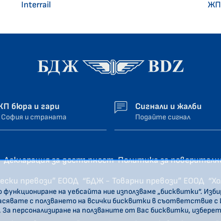
Interrail
ЖП
ЖП бюра и гари
Сигнали и жалби
 София и страната
Подайте сигнал
Декларация за достъпност
Политика за поверител
ески превози” ЕООД
“БДЖ - Товарни превози” ЕООД
“Х
о функциониране на уебсайта ние използваме „бисквитки“. Изб
ласявате с ползването на всички бисквитки в съответствие с
. За персонализиране на ползваните от Вас бисквитки, избере