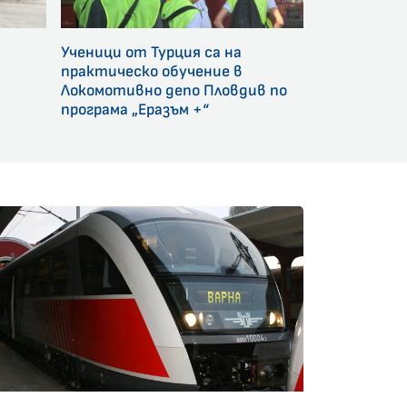
Ученици от Турция са на
и
практическо обучение в
Локомотивно депо Пловдив по
програма „Еразъм +“