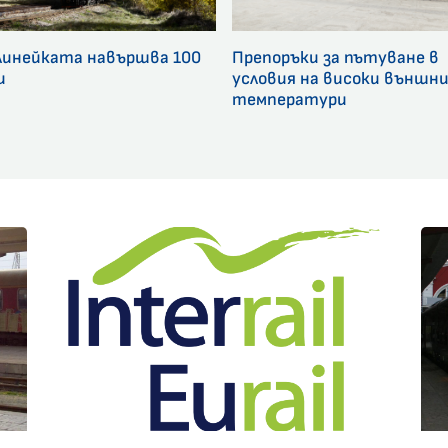
линейката навършва 100
Препоръки за пътуване в
и
условия на високи външн
температури