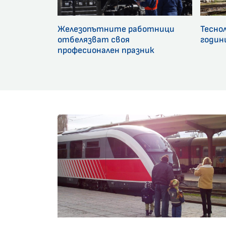
Железопътните работници
Тесно
отбелязват своя
годин
професионален празник