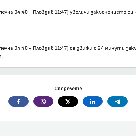
елна 04:40 - Пловдив 11:47) увеличи закъснението си 
елна 04:40 - Пловдив 11:47) се движи с 24 минути зак
а.
Споделете
Facebook
Viber
Twitter
Linkedin
Telegr