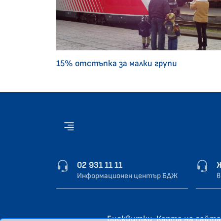
15% отстъпка за малки групи
02 931 11 11
Информационен център БДЖ
в
Бисквитки
Карта на сайта