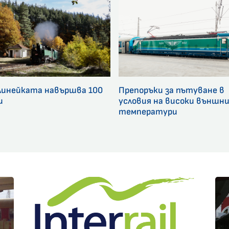
линейката навършва 100
Препоръки за пътуване в
и
условия на високи външн
температури