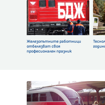
Железопътните работници
Тесно
отбелязват своя
годин
професионален празник