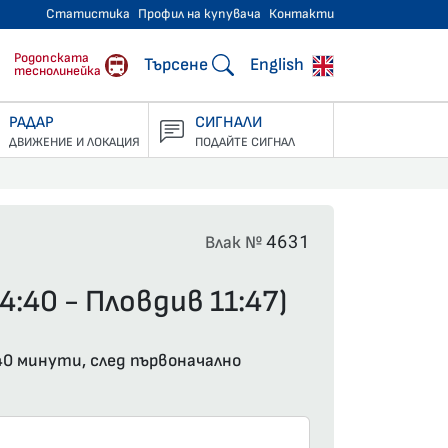
Статистика
Профил на купувача
Контакти
тнически превози
Родопската
Търсене
English
теснолинейка
РАДАР
СИГНАЛИ
ДВИЖЕНИЕ И ЛОКАЦИЯ
ПОДАЙТЕ СИГНАЛ
4631
Влак №
:40 - Пловдив 11:47)
40 минути, след първоначално