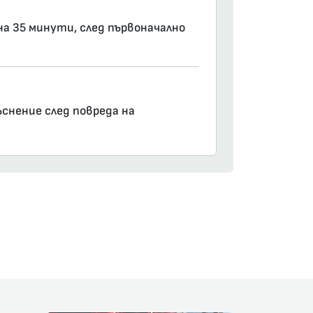
на 35 минути, след първоначално
ъснение след повреда на
am