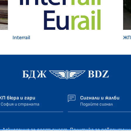
Interrail
ЖП
ЖП бюра и гари
Сигнали и жалби
 София и страната
Подайте сигнал
Декларация за достъпност
Политика за поверител